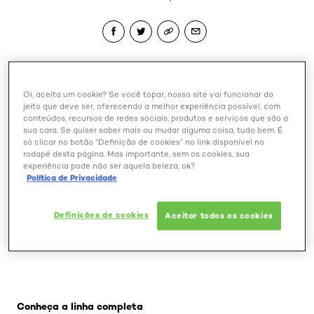
Cabelos oleosos são um verdadeiro drama para muitas
Oi, aceita um cookie? Se você topar, nosso site vai funcionar do
mulheres, não é? O aspecto brilhoso e "grudadinho" no
jeito que deve ser, oferecendo a melhor experiência possível, com
couro cabeludo incomoda - e muito! - ao longo do dia,
conteúdos, recursos de redes sociais, produtos e serviços que são a
sua cara. Se quiser saber mais ou mudar alguma coisa, tudo bem. É
e ter os produtos certos para driblar o problema é
só clicar no botão “Definição de cookies” no link disponível no
fundamental.
rodapé desta página. Mas importante, sem os cookies, sua
experiência pode não ser aquela beleza, ok?
Política de Privacidade
Se a sua raiz é oleosa e até as pontinhas dos fios ficam
com aspecto gorduroso, que tal fazer um checklist dos
itens que equilibram a produção de sebo dos cabelos ao
Definições de cookies
Aceitar todos os cookies
mesmo tempo em que deixa as madeixas hidratadas e
macias? Anote!
Pular os slider: Hydra-detrox48h
Conheça a linha completa