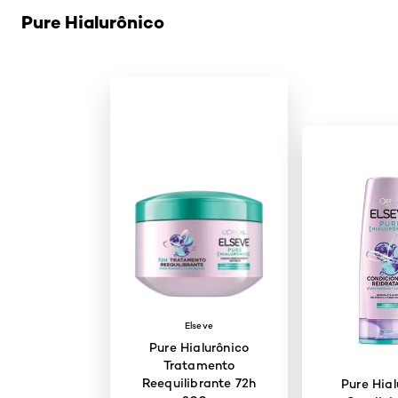
Pure Hialurônico
Elseve
Pure Hialurônico
Tratamento
Reequilibrante 72h
Pure Hial