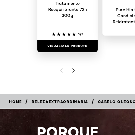
Tratamento
Reequilibrante 72h
Pure Hial
300g
Condici
Reidratan
5/5
VISUALIZAR PRODUTO
VISUALIZAR
PREVIOUS CARD
NEXT CARD
/
/
HOME
BELEZAEXTRAORDINARIA
CABELO OLEOSO
PORQUE