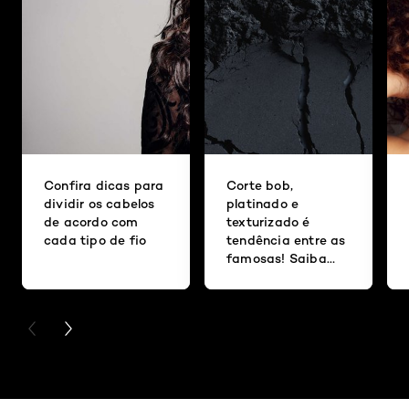
Confira dicas para
Corte bob,
dividir os cabelos
platinado e
de acordo com
texturizado é
cada tipo de fio
tendência entre as
famosas! Saiba
mais sobre o estilo
usado por Taylor
Swift, Miley Cyrus
PREVIOUS CARD
NEXT CARD
e outras
Pular os slider: Hidra cabelo