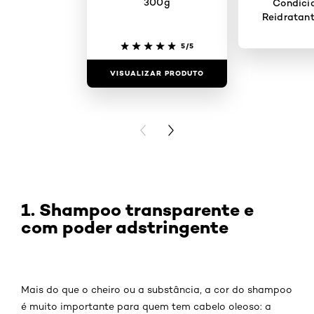
300g
Condici
Reidratan
5/5
VISUALIZAR PRODUTO
VISUALIZAR
PREVIOUS CARD
NEXT CARD
1. Shampoo transparente e
com poder adstringente
Mais do que o cheiro ou a substância, a cor do shampoo
é muito importante para quem tem cabelo oleoso: a