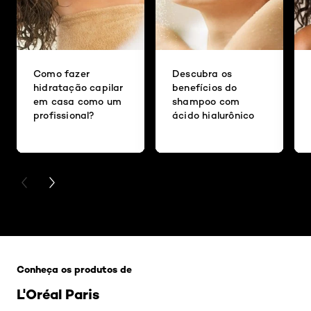
Como fazer
Descubra os
hidratação capilar
benefícios do
em casa como um
shampoo com
profissional?
ácido hialurônico
PREVIOUS CARD
NEXT CARD
Pular os slider: cabelo-seco
Conheça os produtos de
L'Oréal Paris