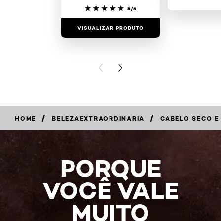
5/5
VISUALIZAR PRODUTO
VISUALIZAR
PREVIOUS CARD
NEXT CARD
/
/
HOME
BELEZAEXTRAORDINARIA
CABELO SECO E
PORQUE
VOCÊ VALE
MUITO