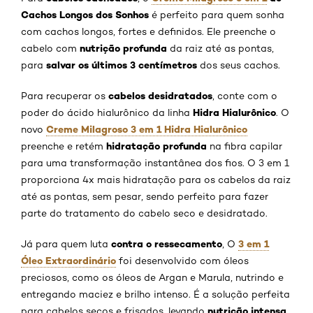
Cachos Longos dos Sonhos
é perfeito para quem sonha
com cachos longos, fortes e definidos. Ele preenche o
nutrição profunda
cabelo com
da raiz até as pontas,
salvar os últimos 3 centímetros
para
dos seus cachos.
cabelos desidratados
Para recuperar os
, conte com o
Hidra Hialurônico
poder do ácido hialurônico da linha
. O
Creme Milagroso 3 em 1 Hidra Hialurônico
novo
hidratação profunda
preenche e retém
na fibra capilar
para uma transformação instantânea dos fios. O 3 em 1
proporciona 4x mais hidratação para os cabelos da raiz
até as pontas, sem pesar, sendo perfeito para fazer
parte do tratamento do cabelo seco e desidratado.
contra o ressecamento
3 em 1
Já para quem luta
, O
Óleo Extraordinário
foi desenvolvido com óleos
preciosos, como os óleos de Argan e Marula, nutrindo e
entregando maciez e brilho intenso. É a solução perfeita
nutrição intensa
para cabelos secos e frisados, levando