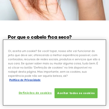
Por que o cabelo fica seco?
Oi, aceita um cookie? Se você topar, nosso site vai funcionar do
cabelo seco
baixa
O
ocorre por conta da
jeito que deve ser, oferecendo a melhor experiência possível, com
produção de oleosidade
pelas glândulas
conteúdos, recursos de redes sociais, produtos e serviços que são a
sebáceas no folículo piloso, que por sua vez não
sua cara. Se quiser saber mais ou mudar alguma coisa, tudo bem. É
consegue realizar uma boa lubrificação do fio,
só clicar no botão “Definição de cookies” no link disponível no
rodapé desta página. Mas importante, sem os cookies, sua
causando a desproteção natural da fibra capilar.
experiência pode não ser aquela beleza, ok?
Por esse motivo, a cutícula —que é a camada mais
Política de Privacidade
externa da fibra— fica exposta, com dificuldade
de reter umidade e outros nutrientes no fio,
desidratação do fio, aspecto
ocasionando na
Definições de cookies
Aceitar todos os cookies
ressecado das pontas
frizz pelo
e com bastante
comprimento
.