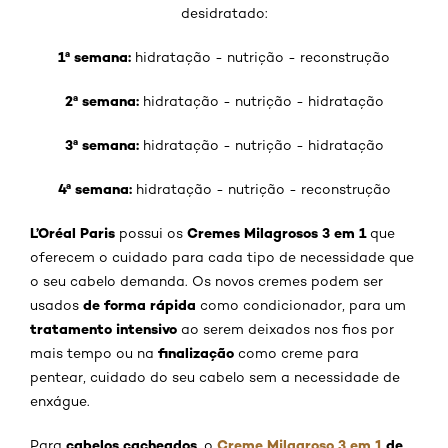
desidratado:
1ª semana:
hidratação - nutrição - reconstrução
2ª semana:
hidratação - nutrição - hidratação
3ª semana:
hidratação - nutrição - hidratação
4ª semana:
hidratação - nutrição - reconstrução
L’Oréal Paris
Cremes Milagrosos 3 em 1
possui os
que
oferecem o cuidado para cada tipo de necessidade que
o seu cabelo demanda. Os novos cremes podem ser
de forma rápida
usados
como condicionador, para um
tratamento intensivo
ao serem deixados nos fios por
finalização
mais tempo ou na
como creme para
pentear, cuidado do seu cabelo sem a necessidade de
enxágue.
cabelos cacheados
Creme Milagroso 3 em 1
de
Para
, o