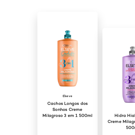
Elseve
Cachos Longos dos
Sonhos Creme
Milagroso 3 em 1 500ml
Hidra Hia
Creme Milagr
500