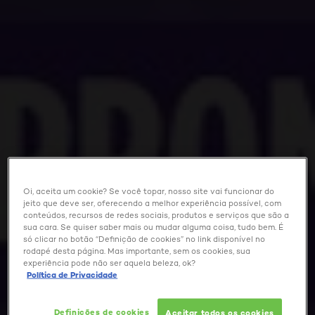
Oi, aceita um cookie? Se você topar, nosso site vai funcionar do
jeito que deve ser, oferecendo a melhor experiência possível, com
conteúdos, recursos de redes sociais, produtos e serviços que são a
sua cara. Se quiser saber mais ou mudar alguma coisa, tudo bem. É
só clicar no botão “Definição de cookies” no link disponível no
rodapé desta página. Mas importante, sem os cookies, sua
experiência pode não ser aquela beleza, ok?
Política de Privacidade
Definições de cookies
Aceitar todos os cookies