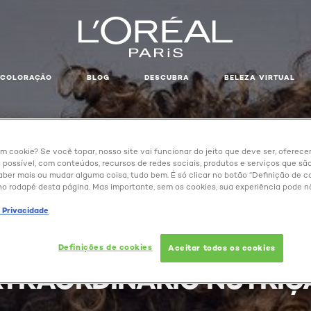
COLORAÇÃO
BLOG
DESCUBRA
BELEZA VIRTUAL
um cookie? Se você topar, nosso site vai funcionar do jeito que deve ser, oferec
 possível, com conteúdos, recursos de redes sociais, produtos e serviços que são
aber mais ou mudar alguma coisa, tudo bem. É só clicar no botão “Definição de co
no rodapé desta página. Mas importante, sem os cookies, sua experiência pode n
e Privacidade
ÃO PROFUNDA COM ELSE
Definições de cookies
Aceitar todos os cookies
XTRAORDINÁRIO NUTRIÇ