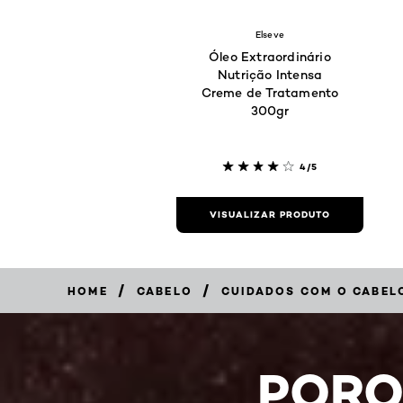
Elseve
Óleo Extraordinário
Nutrição Intensa
Creme de Tratamento
300gr
4/5
VISUALIZAR PRODUTO
/
/
HOME
CABELO
CUIDADOS COM O CABEL
PORQ