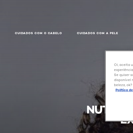
CUIDADOS COM O CABELO
CUIDADOS COM A PELE
Oi, aceita 
experiência
Se quiser s
disponível 
beleza, ok?
Política d
NUTRIÇ
E