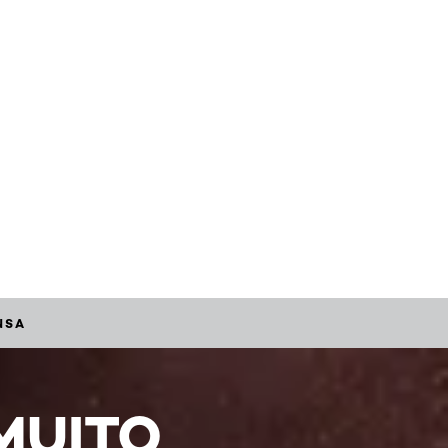
NSA
MUITO