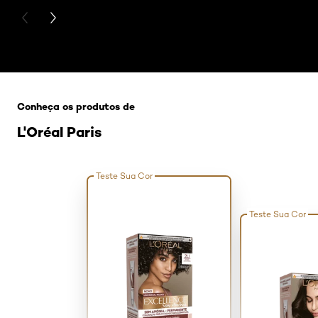
PREVIOUS CARD
NEXT CARD
Pular os slider: agua-oxigenada-como-usar
Conheça os produtos de
L'Oréal Paris
Teste Sua Cor
Teste Sua Cor