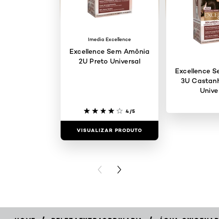
Imedia Excellence
Excellence Sem Amônia
2U Preto Universal
Excellence 
3U Castanh
Unive
4/5
VISUALIZAR PRODUTO
VISUALIZAR
PREVIOUS CARD
NEXT CARD