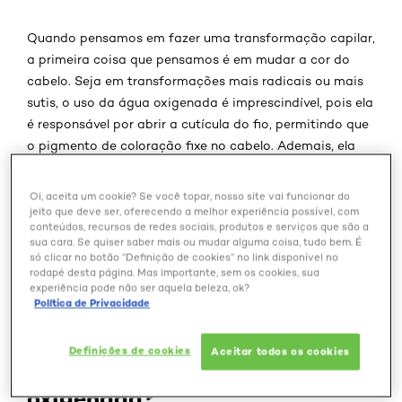
Quando pensamos em fazer uma transformação capilar,
a primeira coisa que pensamos é em mudar a cor do
cabelo. Seja em transformações mais radicais ou mais
sutis, o uso da água oxigenada é imprescindível, pois ela
é responsável por abrir a cutícula do fio, permitindo que
o pigmento de coloração fixe no cabelo. Ademais, ela
também é responsável por ajudar na despigmentação
do fio nos procedimentos de descoloração.
Oi, aceita um cookie? Se você topar, nosso site vai funcionar do
jeito que deve ser, oferecendo a melhor experiência possível, com
conteúdos, recursos de redes sociais, produtos e serviços que são a
Para que você possa entender melhor qual o papel da
sua cara. Se quiser saber mais ou mudar alguma coisa, tudo bem. É
água oxigenada nas transformações capilares, o blog
só clicar no botão “Definição de cookies” no link disponível no
Beleza Extraordinária
guia da água
de
separou um
rodapé desta página. Mas importante, sem os cookies, sua
experiência pode não ser aquela beleza, ok?
oxigenada
, para que você tire todas as suas dúvidas e
Política de Privacidade
saiba melhor como usar esse importante produto e qual
a sua função.
Definições de cookies
Aceitar todos os cookies
Para que serve a água
oxigenada?