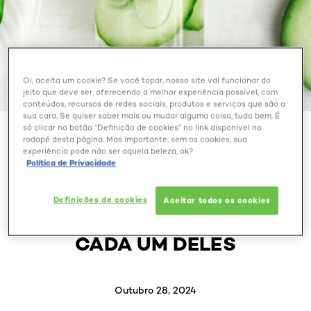
Oi, aceita um cookie? Se você topar, nosso site vai funcionar do
jeito que deve ser, oferecendo a melhor experiência possível, com
conteúdos, recursos de redes sociais, produtos e serviços que são a
sua cara. Se quiser saber mais ou mudar alguma coisa, tudo bem. É
só clicar no botão “Definição de cookies” no link disponível no
BELEZA EXTRAORDINÁRIA
rodapé desta página. Mas importante, sem os cookies, sua
experiência pode não ser aquela beleza, ok?
Política de Privacidade
ADSTRINGENTE OU
TÔNICO? ENTENDA A
Definições de cookies
Aceitar todos os cookies
DIFERENÇA E SAIBA
QUANDO APOSTAR EM
CADA UM DELES
Outubro 28, 2024