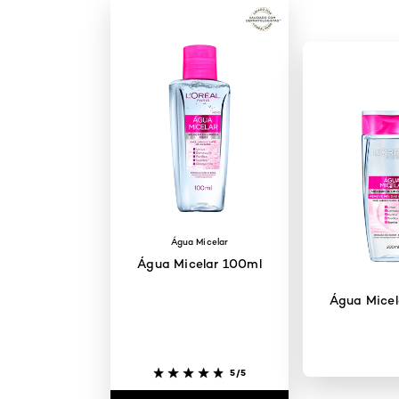
Água Micelar
Água Micelar 100ml
Água Micel
5/5