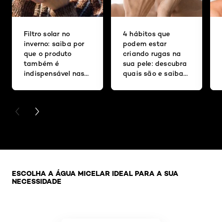
Filtro solar no
4 hábitos que
inverno: saiba por
podem estar
que o produto
criando rugas na
também é
sua pele: descubra
indispensável nas
quais são e saiba
estações mais
como evitá-los
frias
PREVIOUS CARD
NEXT CARD
Pular os slider: Agua Micelar
ESCOLHA A ÁGUA MICELAR IDEAL PARA A SUA
NECESSIDADE