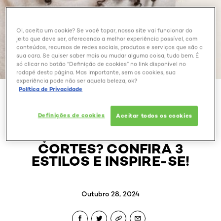
Oi, aceita um cookie? Se você topar, nosso site vai funcionar do
jeito que deve ser, oferecendo a melhor experiência possível, com
conteúdos, recursos de redes sociais, produtos e serviços que são a
sua cara. Se quiser saber mais ou mudar alguma coisa, tudo bem. É
só clicar no botão “Definição de cookies” no link disponível no
rodapé desta página. Mas importante, sem os cookies, sua
experiência pode não ser aquela beleza, ok?
Política de Privacidade
BELEZA EXTRAORDINÁRIA
Definições de cookies
Aceitar todos os cookies
CABELO CRESPO LONGO:
QUAIS OS MELHORES
CORTES? CONFIRA 3
ESTILOS E INSPIRE-SE!
Outubro 28, 2024