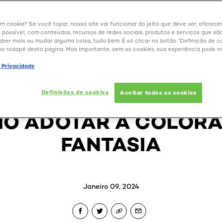
um cookie? Se você topar, nosso site vai funcionar do jeito que deve ser, oferec
 possível, com conteúdos, recursos de redes sociais, produtos e serviços que são
aber mais ou mudar alguma coisa, tudo bem. É só clicar no botão “Definição de co
no rodapé desta página. Mas importante, sem os cookies, sua experiência pode n
BELEZA EXTRAORDINÁRIA
e Privacidade
O ROSA É TENDÊNCIA!
Definições de cookies
Aceitar todos os cookies
O ADOTAR A COLOR
FANTASIA
Janeiro 09, 2024