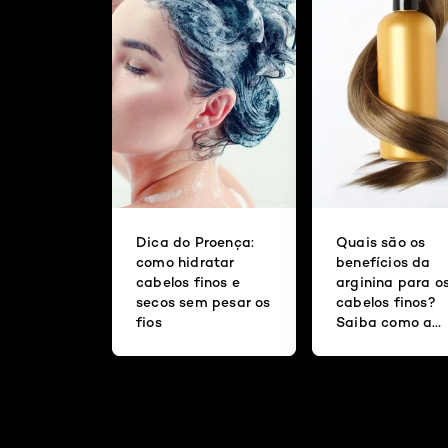
Dica do Proença:
Quais são os
como hidratar
benefícios da
cabelos finos e
arginina para o
secos sem pesar os
cabelos finos?
fios
Saiba como a
substância age
fios