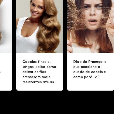
Cabelos finos e
Dica do Proença: o
longos: saiba como
que ocasiona a
s
deixar os fios
queda de cabelo e
crescerem mais
como pará-la?
resistentes até as
 nos
pontas e evitar a
quebra