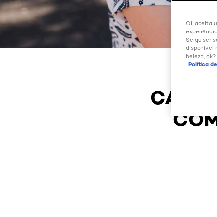
Oi, aceita 
experiência
Se quiser s
disponível 
beleza, ok?
Política d
CABEL
COM