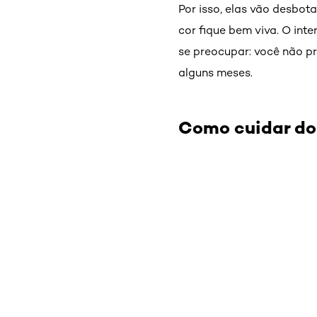
Por isso, elas vão desbot
cor fique bem viva. O int
se preocupar: você não pr
alguns meses.
Como cuidar do
Pular os slider: Colorvive