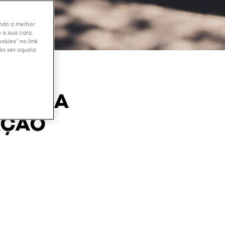
endo a melhor
 a sua cara.
okies” no link
ão ser aquela
 SAIBA
AÇÃO