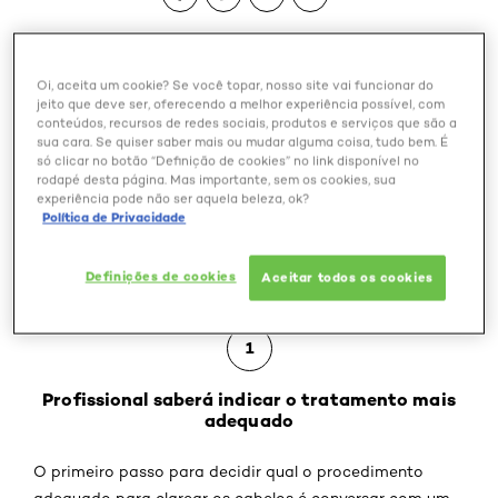
A vontade de mudar o visual é uma constante na vida
Oi, aceita um cookie? Se você topar, nosso site vai funcionar do
das mulheres e colorir as madeixas é uma das formas
jeito que deve ser, oferecendo a melhor experiência possível, com
conteúdos, recursos de redes sociais, produtos e serviços que são a
mais eficientes de se alcançar o objetivo. Porém, nem
sua cara. Se quiser saber mais ou mudar alguma coisa, tudo bem. É
toda transformação é simples e rápida. Clarear os
só clicar no botão “Definição de cookies” no link disponível no
rodapé desta página. Mas importante, sem os cookies, sua
cabelos pretos, sejam eles naturais ou tingidos, exige
experiência pode não ser aquela beleza, ok?
tempo e dedicação, pois o processo é demorado.
Política de Privacidade
Descubra como mudar a cor de fios muito escuros sem
danificá-los.
Definições de cookies
Aceitar todos os cookies
DICA
1
Profissional saberá indicar o tratamento mais
adequado
O primeiro passo para decidir qual o procedimento
adequado para clarear os cabelos é conversar com um