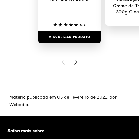
Creme de T
300g Cica
5/5
VISUALIZAR PRODUTO
VISUALIZAR
PREVIOUS CARD
NEXT CARD
Matéria publicada em 05 de Fevereiro de 2021, por
Webedia.
Pular os slider: 174
Saiba mais sobre