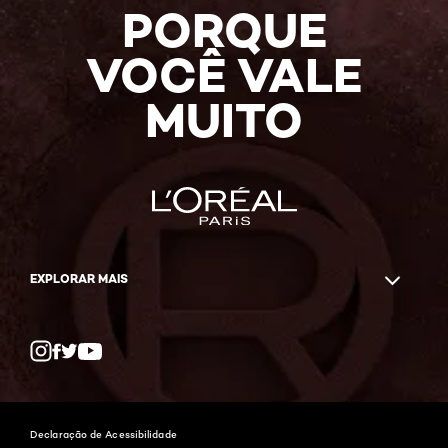
PORQUE
VOCÊ VALE
MUITO
EXPLORAR MAIS
Twitter
Facebook
YouTube
Instagram
Declaração de Acessibilidade