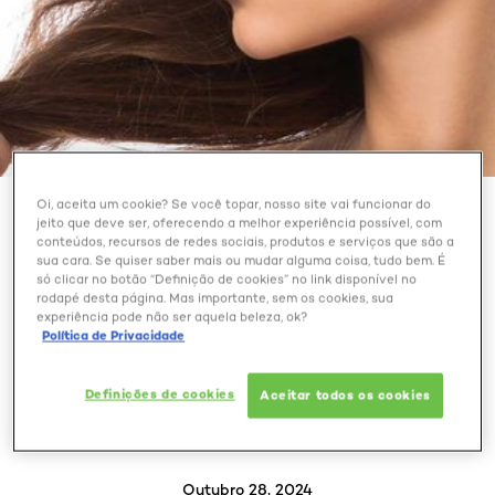
Oi, aceita um cookie? Se você topar, nosso site vai funcionar do
BELEZA EXTRAORDINÁRIA
jeito que deve ser, oferecendo a melhor experiência possível, com
conteúdos, recursos de redes sociais, produtos e serviços que são a
sua cara. Se quiser saber mais ou mudar alguma coisa, tudo bem. É
COMO RECUPERAR AS
só clicar no botão “Definição de cookies” no link disponível no
PONTAS DO CABELO
rodapé desta página. Mas importante, sem os cookies, sua
experiência pode não ser aquela beleza, ok?
DANIFICADO? CONFIRA
Política de Privacidade
DICAS PARA NÃO
PRECISAR CORTAR OS
Definições de cookies
Aceitar todos os cookies
FIOS
Outubro 28, 2024