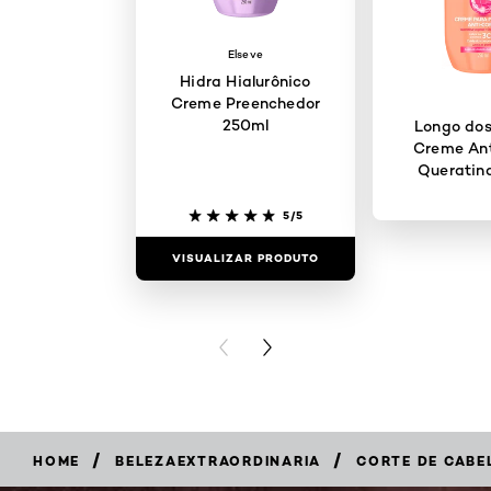
Elseve
Hidra Hialurônico
Creme Preenchedor
250ml
Longo dos
Creme Ant
Queratin
5/5
VISUALIZAR PRODUTO
VISUALIZAR
PREVIOUS CARD
NEXT CARD
/
/
HOME
BELEZAEXTRAORDINARIA
CORTE DE CABEL