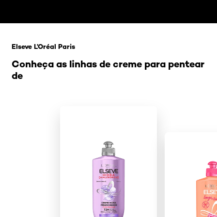
Pular os slider: Penteado e corte2
Elseve L’Oréal Paris
Conheça as linhas de creme para pentear
de