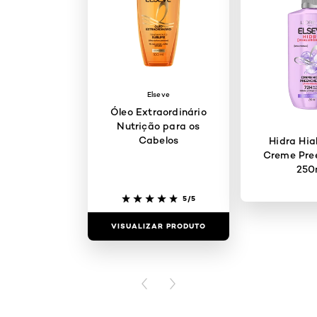
Elseve
Óleo Extraordinário
Nutrição para os
Cabelos
Hidra Hia
Creme Pre
250
5/5
VISUALIZAR PRODUTO
VISUALIZAR
PREVIOUS CARD
NEXT CARD