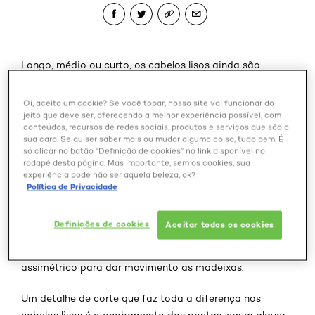
Longo, médio ou curto, os cabelos lisos ainda são
objetos de desejos de muitas mulheres. E a boa notícia
é que não é preciso cair na mesmice para apostar no
Oi, aceita um cookie? Se você topar, nosso site vai funcionar do
estilo: dá pra brincar com diferentes cortes e tamanhos
jeito que deve ser, oferecendo a melhor experiência possível, com
conteúdos, recursos de redes sociais, produtos e serviços que são a
para transformar o visual. Quem é do time dos fios
sua cara. Se quiser saber mais ou mudar alguma coisa, tudo bem. É
curtinhos, por exemplo, pode escolher entre o
só clicar no botão “Definição de cookies” no link disponível no
rodapé desta página. Mas importante, sem os cookies, sua
moderninho corte pixie ou as variações do corte bob,
experiência pode não ser aquela beleza, ok?
enquanto as fãs do comprimento médio podem se
Política de Privacidade
inspirar no clássico long bob - que nunca sai de moda -
ou no médio reto ou desfiado. Já os cortes longos
Definições de cookies
Aceitar todos os cookies
também são vários: algumas opções são o longo com
franja, o famoso corte em camadas e o longo
assimétrico para dar movimento as madeixas.
Um detalhe de corte que faz toda a diferença nos
cabelos lisos é o acabamento das pontas, em qualquer