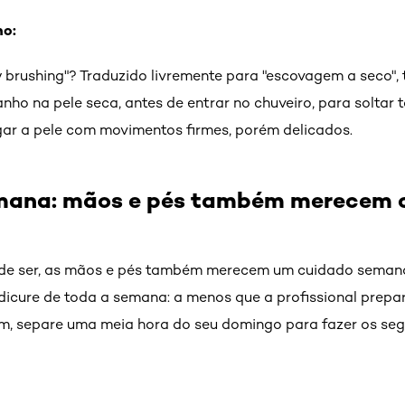
ho:
ry brushing"? Traduzido livremente para "escovagem a seco",
ho na pele seca, antes de entrar no chuveiro, para soltar 
egar a pele com movimentos firmes, porém delicados.
mana: mãos e pés também merecem c
 de ser, as mãos e pés também merecem um cuidado semana
dicure de toda a semana: a menos que a profissional prep
, separe uma meia hora do seu domingo para fazer os segui