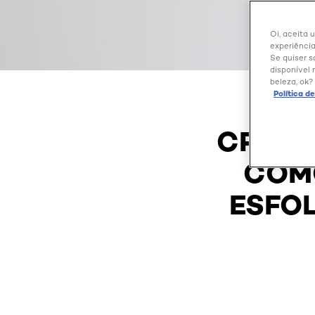
Oi, aceita 
experiência
Se quiser s
disponível 
beleza, ok?
Política d
CRONO
COM
ESFO