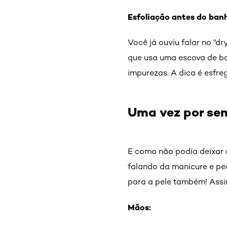
Esfoliação antes do ban
Você já ouviu falar no "d
que usa uma escova de ban
impurezas. A dica é esfr
Uma vez por se
E como não podia deixar
falando da manicure e pe
para a pele também! Assim
Mãos: