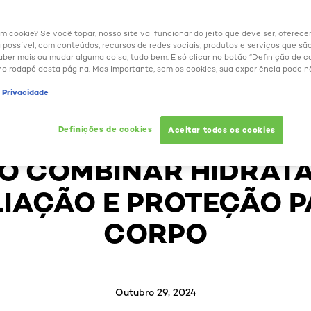
um cookie? Se você topar, nosso site vai funcionar do jeito que deve ser, oferec
 possível, com conteúdos, recursos de redes sociais, produtos e serviços que são
aber mais ou mudar alguma coisa, tudo bem. É só clicar no botão “Definição de co
no rodapé desta página. Mas importante, sem os cookies, sua experiência pode n
BELEZA EXTRAORDINÁRIA
e Privacidade
GRAMA PARA A PELE:
Definições de cookies
Aceitar todos os cookies
O COMBINAR HIDRATA
LIAÇÃO E PROTEÇÃO P
CORPO
Outubro 29, 2024