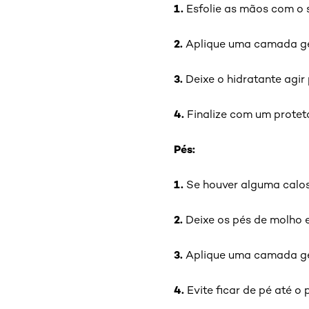
1.
Esfolie as mãos com o s
2.
Aplique uma camada gen
3.
Deixe o hidratante agir
4.
Finalize com um proteto
Pés:
1.
Se houver alguma calosi
2.
Deixe os pés de molho 
3.
Aplique uma camada ge
4.
Evite ficar de pé até o