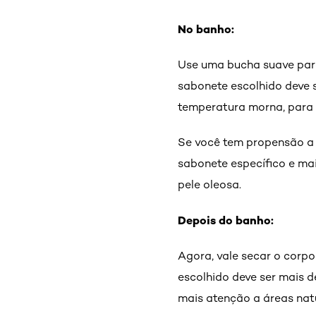
No banho:
Use uma bucha suave para
sabonete escolhido deve s
temperatura morna, para 
Se você tem propensão a 
sabonete específico e mai
pele oleosa.
Depois do banho:
Agora, vale secar o corp
escolhido deve ser mais d
mais atenção a áreas natu