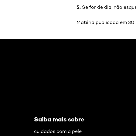
5.
Se for de dia, não esque
Matéria publicada em 30 
Pular os slider: Cuidados com a pele
Saiba mais sobre
cuidados com a pele