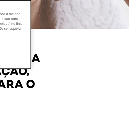
endo a melhor
 a sua cara.
okies” no link
ão ser aquela
 SAIBA
ÇÃO,
ARA O