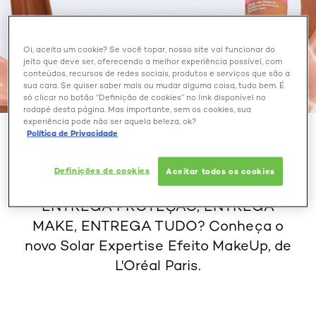
Oi, aceita um cookie? Se você topar, nosso site vai funcionar do
jeito que deve ser, oferecendo a melhor experiência possível, com
conteúdos, recursos de redes sociais, produtos e serviços que são a
sua cara. Se quiser saber mais ou mudar alguma coisa, tudo bem. É
só clicar no botão “Definição de cookies” no link disponível no
rodapé desta página. Mas importante, sem os cookies, sua
experiência pode não ser aquela beleza, ok?
NOVO SOLAR EXPERTISE
Política de Privacidade
EFEITO MAKEUP
Definições de cookies
Aceitar todos os cookies
Já pensou em um único produto que
ENTREGA PROTEÇÃO, ENTREGA
MAKE, ENTREGA TUDO? Conheça o
novo Solar Expertise Efeito MakeUp, de
L'Oréal Paris.