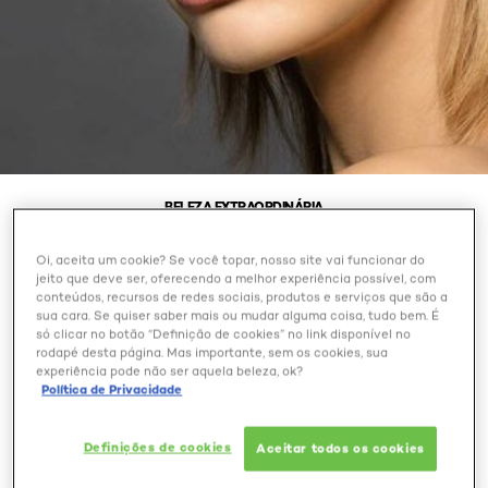
BELEZA EXTRAORDINÁRIA
Oi, aceita um cookie? Se você topar, nosso site vai funcionar do
FRANJA COLLEGE OU
jeito que deve ser, oferecendo a melhor experiência possível, com
LATERAL: QUAL
conteúdos, recursos de redes sociais, produtos e serviços que são a
sua cara. Se quiser saber mais ou mudar alguma coisa, tudo bem. É
TENDÊNCIA É A MELHOR?
só clicar no botão “Definição de cookies” no link disponível no
rodapé desta página. Mas importante, sem os cookies, sua
experiência pode não ser aquela beleza, ok?
Política de Privacidade
Fevereiro 04, 2024
Definições de cookies
Aceitar todos os cookies