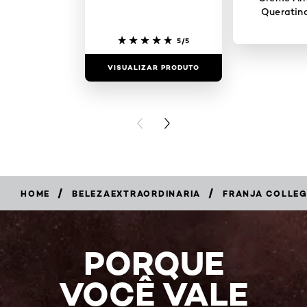
Queratin
5/5
VISUALIZAR PRODUTO
VISUALIZAR
PREVIOUS CARD
NEXT CARD
/
/
HOME
BELEZAEXTRAORDINARIA
FRANJA COLLEG
PORQUE
VOCÊ VALE