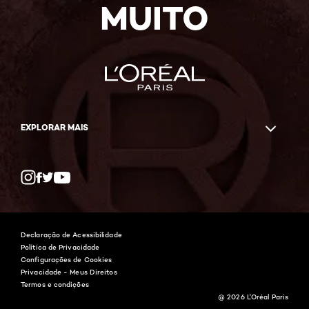
MUITO
EXPLORAR MAIS
Twitter
Facebook
YouTube
Instagram
Declaração de Acessibilidade
Política de Privacidade
Configurações de Cookies
Privacidade - Meus Direitos
Termos e condições
@ 2026 L'Oréal Paris