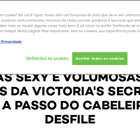
um cookie? Se você topar, nosso site vai funcionar do jeito que deve ser, oferec
 possível, com conteúdos, recursos de redes sociais, produtos e serviços que são
aber mais ou mudar alguma coisa, tudo bem. É só clicar no botão “Definição de co
no rodapé desta página. Mas importante, sem os cookies, sua experiência pode n
BELEZA EXTRAORDINÁRIA
e Privacidade
FINITIVO PARA CONS
Definições de cookies
Aceitar todos os cookies
S SEXY E VOLUMOSA
 DA VICTORIA'S SECR
 A PASSO DO CABELEI
DESFILE