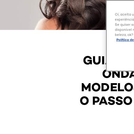
Oi, aceita 
experiência
Se quiser s
disponível 
beleza, ok?
Política d
GUIA DE
ONDA
MODELOS
O PASSO