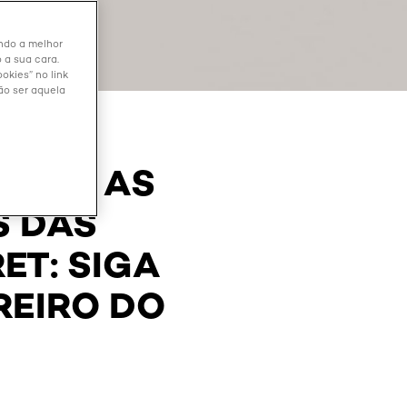
endo a melhor
 a sua cara.
okies” no link
ão ser aquela
EGUIR AS
S DAS
ET: SIGA
REIRO DO