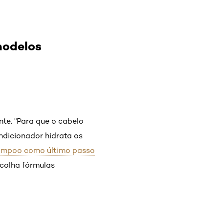
modelos
nte. "Para que o cabelo
ondicionador hidrata os
hampoo como último passo
scolha fórmulas