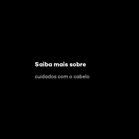
Pular os slider: guia-definitivo-para-conseguir-as-
Saiba mais sobre
cuidados com o cabelo