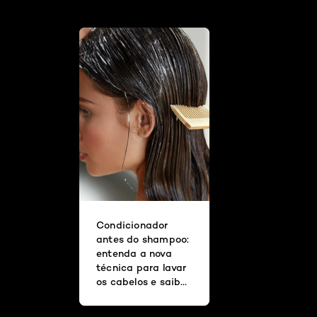
ondas-sexy-e-volumosas-das-modelos
Condicionador
antes do shampoo:
entenda a nova
técnica para lavar
os cabelos e saiba
qual tipo de fio
pode se beneficiar