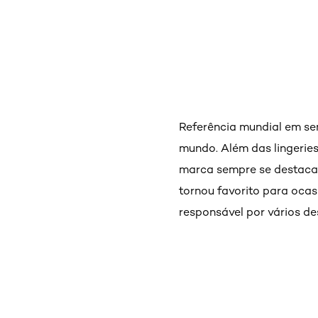
Referência mundial em sen
mundo. Além das lingeries
marca sempre se destaca 
tornou favorito para ocas
responsável por vários des
Pular os slider: Penteado e corte1