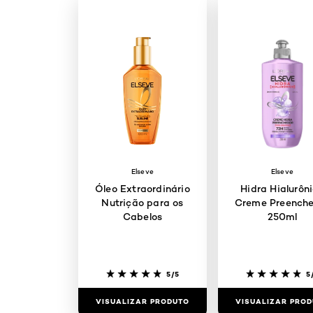
Elseve
Elseve
Óleo Extraordinário
Hidra Hialurôn
Nutrição para os
Creme Preench
Cabelos
250ml
5/5
5
VISUALIZAR PRODUTO
VISUALIZAR PRO