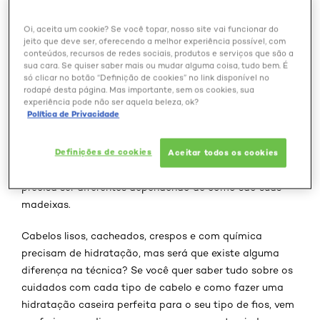
Outubro 28, 2024
Oi, aceita um cookie? Se você topar, nosso site vai funcionar do
jeito que deve ser, oferecendo a melhor experiência possível, com
conteúdos, recursos de redes sociais, produtos e serviços que são a
sua cara. Se quiser saber mais ou mudar alguma coisa, tudo bem. É
só clicar no botão “Definição de cookies” no link disponível no
rodapé desta página. Mas importante, sem os cookies, sua
Se você é ligada nos cuidados com o cabelo, com
experiência pode não ser aquela beleza, ok?
Política de Privacidade
certeza sabe da
importância da hidratação para
manter a saúde e a beleza dos fios
, né? Mas, como cada
Definições de cookies
tipo de cabelo precisa de cuidados diferentes, algumas
Aceitar todos os cookies
pessoas acreditam que a hidratação capilar precisa
precisa ser diferentes dependendo de como são suas
madeixas.
Cabelos lisos, cacheados, crespos e com química
precisam de hidratação, mas será que existe alguma
diferença na técnica? Se você quer saber tudo sobre os
cuidados com cada tipo de cabelo e como fazer uma
hidratação caseira perfeita para o seu tipo de fios, vem