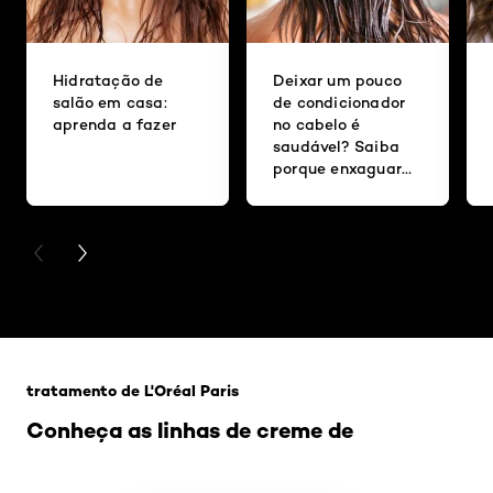
Hidratação de
Deixar um pouco
salão em casa:
de condicionador
aprenda a fazer
no cabelo é
saudável? Saiba
porque enxaguar
bem os fios é tão
importante
PREVIOUS CARD
NEXT CARD
Pular os slider: Mascara-hidratacao2
tratamento de L'Oréal Paris
Conheça as linhas de creme de