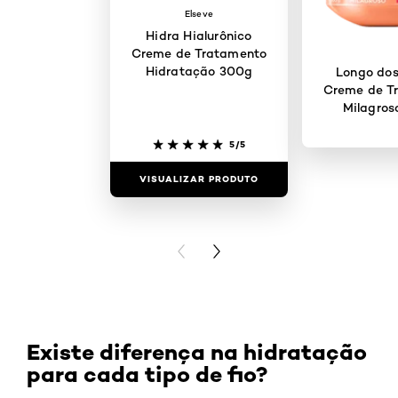
Elseve
Hidra Hialurônico
Creme de Tratamento
Hidratação 300g
Longo dos
Creme de T
Milagros
5/5
VISUALIZAR PRODUTO
VISUALIZAR
PREVIOUS CARD
NEXT CARD
Existe diferença na hidratação
para cada tipo de fio?