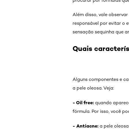
procurar por fórmulas qu
Além disso, vale observar
responsável por evitar o 
sensação sequinha que 
Quais caracterí
Alguns componentes e car
a pele oleosa. Veja:
- Oil free:
quando aparece n
fórmula. Por isso, você p
- Antiacne:
a pele oleosa