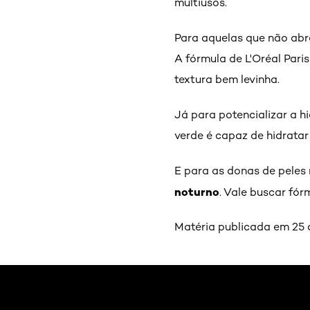
multiusos.
Para aquelas que não ab
A fórmula de L'Oréal Paris
textura bem levinha.
Já para potencializar a h
verde é capaz de hidrata
E para as donas de peles
noturno
. Vale buscar fó
Matéria publicada em 25 
Pular os slider: Cuidados com a pele