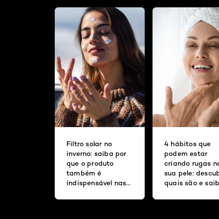
Filtro solar no
4 hábitos que
inverno: saiba por
podem estar
que o produto
criando rugas n
também é
sua pele: descu
indispensável nas
quais são e sai
estações mais
como evitá-los
frias