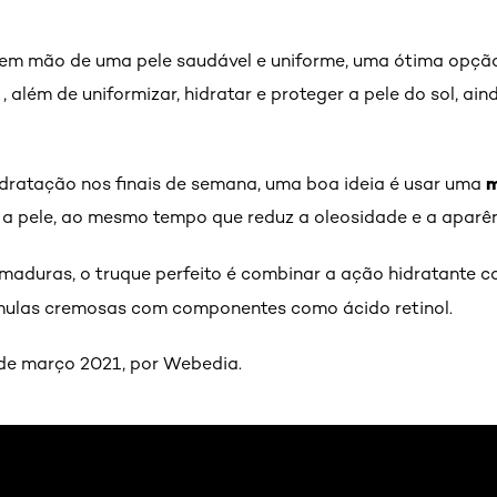
rem mão de uma pele saudável e uniforme, uma ótima opçã
 , além de uniformizar, hidratar e proteger a pele do sol, ain
m
idratação nos finais de semana, uma boa ideia é usar uma
r a pele, ao mesmo tempo que reduz a oleosidade e a aparê
 maduras, o truque perfeito é combinar a ação hidratante 
rmulas cremosas com componentes como ácido retinol.
de março 2021, por Webedia.