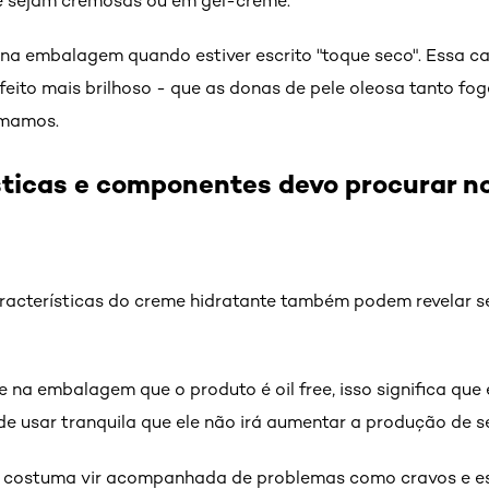
e sejam cremosas ou em gel-creme.
 na embalagem quando estiver escrito "toque seco". Essa car
efeito mais brilhoso - que as donas de pele oleosa tanto fog
amamos.
sticas e componentes devo procurar n
acterísticas do creme hidratante também podem revelar se 
a embalagem que o produto é oil free, isso significa que el
ode usar tranquila que ele não irá aumentar a produção de s
 costuma vir acompanhada de problemas como cravos e esp