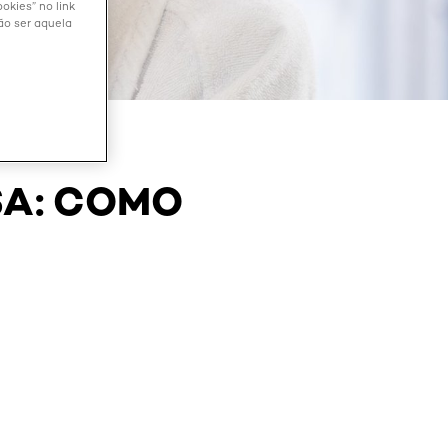
okies” no link
ão ser aquela
SA: COMO