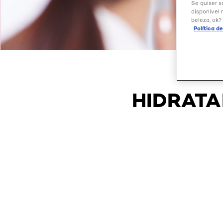
Se quiser s
disponível 
beleza, ok?
Política d
HIDRATA