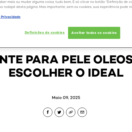
aber mais ou mudar alguma coisa, tudo bem. É só clicar no botão “Definição de co
no rodapé desta página. Mas importante, sem os cookies, sua experiência pode n
e Privacidade
Definições de cookies
Aceitar todos os cookies
BELEZA EXTRAORDINÁRIA
NTE PARA PELE OLEO
ESCOLHER O IDEAL
Maio 09, 2025