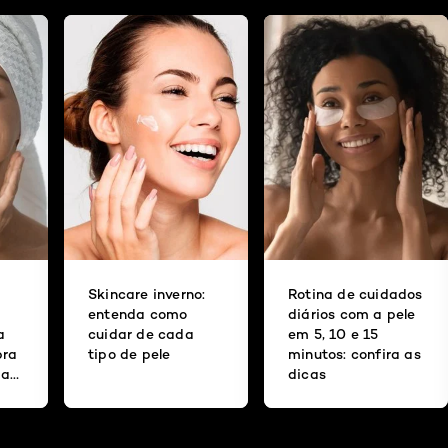
Skincare inverno:
Rotina de cuidados
entenda como
diários com a pele
a
cuidar de cada
em 5, 10 e 15
bra
tipo de pele
minutos: confira as
ba
dicas