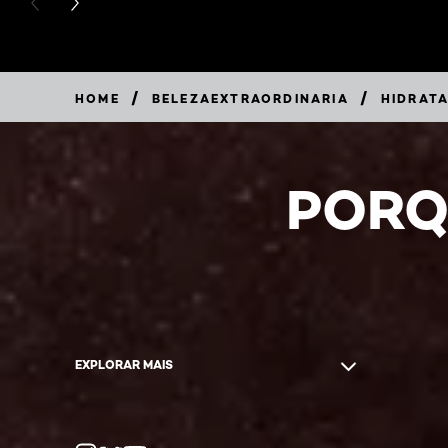
PREVIOUS CARD
NEXT CARD
/
/
HOME
BELEZAEXTRAORDINARIA
HIDRATA
PORQ
EXPLORAR MAIS