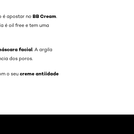
BB Cream
o é apostar no
.
da é oil free e tem uma
áscara facial
. A argila
ncia dos poros.
creme antiidade
com o seu