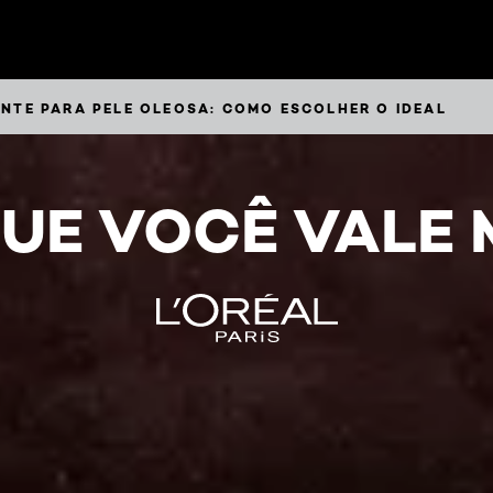
NTE PARA PELE OLEOSA: COMO ESCOLHER O IDEAL
UE VOCÊ VALE 