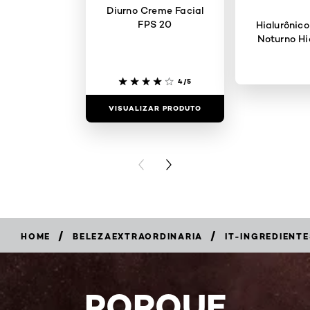
Diurno Creme Facial
FPS 20
Hialurônic
Noturno Hi
4/5
VISUALIZAR PRODUTO
VISUALIZAR
PREVIOUS CARD
NEXT CARD
/
/
HOME
BELEZAEXTRAORDINARIA
IT-INGREDIENTE
PORQUE