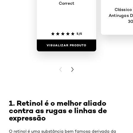
Correct
Clássico
Antirugas D
3
5/5
VISUALIZAR PRODUTO
VISUALIZAR
PREVIOUS CARD
NEXT CARD
1. Retinol é o melhor aliado
contra as rugas e linhas de
expressão
O retinol é uma substância bem famosa derivada da