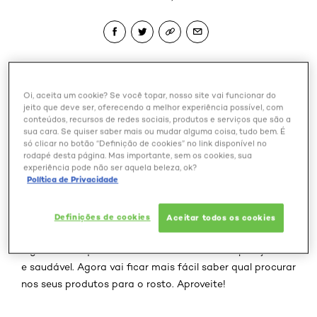
Você sabe o que é um princípio ativo? Eles são os
Oi, aceita um cookie? Se você topar, nosso site vai funcionar do
ingredientes que turbinam os cremes, filtros solares,
jeito que deve ser, oferecendo a melhor experiência possível, com
séruns e sabonetes que usamos nos cuidados com a
conteúdos, recursos de redes sociais, produtos e serviços que são a
sua cara. Se quiser saber mais ou mudar alguma coisa, tudo bem. É
pele - e estão cada vez mais famosos. Difícil achar que
só clicar no botão “Definição de cookies” no link disponível no
nunca tenha ouvido falar sobre as maravilhas do retinol,
rodapé desta página. Mas importante, sem os cookies, sua
os milagres do ácido hialurônico ou dos benefícios da
experiência pode não ser aquela beleza, ok?
Política de Privacidade
vitamina C, né?
Para ajudar a desvendar quais são e para que servem os
Definições de cookies
Aceitar todos os cookies
ativos mais famosos, separamos uma listinha com os it-
ingredientes que são os melhores aliados da pele jovem
e saudável. Agora vai ficar mais fácil saber qual procurar
nos seus produtos para o rosto. Aproveite!
Pular os slider: Revitalift