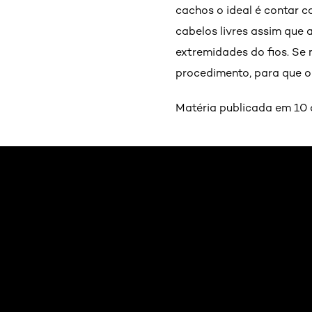
cachos o ideal é contar c
cabelos livres assim que 
extremidades do fios. Se
procedimento, para que o 
Matéria publicada em 10 
Pular os slider: mix-de-texturas-ondas-decrescentes