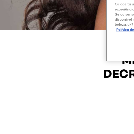
Oi, aceita 
experiência
Se quiser s
disponível 
beleza, ok?
Política d
M
DECR