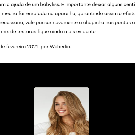
om a ajuda de um babyliss. É importante deixar alguns cen
a mecha for enrolada no aparelho, garantindo assim o efei
 necessário, vale passar novamente a chapinha nas pontas a
mix de texturas fique ainda mais evidente.
de fevereiro 2021, por Webedia.
-deixam-visual-ousado-e-sensual