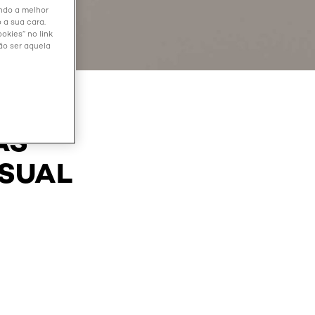
endo a melhor
 a sua cara.
okies” no link
ão ser aquela
AS
ISUAL