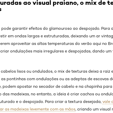
uradas ao visual praiano, o mix de t
s
as pode garantir efeitos do glamouroso ao despojado. Para 
vestir em ondas largas e estruturadas, deixando um ar vint
uerem aproveitar as altas temperaturas do verão aqui no B
criar ondulações mais irregulares e despojadas, dando um
 cabelos lisos ou ondulados, o mix de texturas deixa a raiz
m as pontinhas com ondulações ou as adeptas de escovas de
e, podem apostar no secador de cabelo e na chapinha para 
das madeixas, no entanto, a ideia é criar cachos ou ondul
uturado e o despojado. Para criar a textura desejada,
vale 
sar as madeixas levemente com as mãos
, criando um visual 