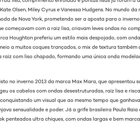
raiz lisa, comprimento enrolado e pontas lisas já foram 
Kate Olsen, Miley Cyrus e Vanessa Hudgens. No mundo da 
da de Nova York, prometendo ser a aposta para o inverno 
e começavam com a raiz lisa, criavam leves ondas no com
arca Houghton preferiu um estilo mais despojado, com onda
meio a muitos coques trançados, o mix de textura também 
na raiz com liso chapado, formando uma única onda model
sto no inverno 2013 da marca Max Mara, que apresentou s
geu os cabelos com ondas desestruturadas, raiz lisa e risc
, conquistando um visual que ao mesmo tempo que ganhav
va sensualidade e poder. Já a grife brasileira Paula Raia 
k penteados ultra chiques, com ondas largas e bem marca