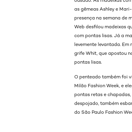
ousado. As madeixas com 
as gêmeas Ashley e Mari-
presença na semana de mo
Web desfilou madeixas qu
com pontas lisas. Já a m
levemente levantada. Em 
grife Whit, que apostou 
pontas lisas.
O penteado também foi vi
Milão Fashion Week, e ele
pontas retas e chapadas
despojado, também esbanja
do São Paulo Fashion Wee