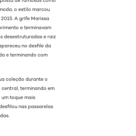
a aposta de famosas como
moda, o estilo marcou
2015. A grife Marissa
primento e terminavam
s desestruturadas e raiz
apareceu no desfile da
ada e terminando com
ua coleção durante o
a central, terminando em
a um toque mais
desfilou nas passarelas
das.