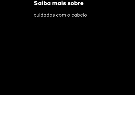
Saiba mais sobre
cuidados com o cabelo
Pular os slider: Oleo-extraordinario-cachos