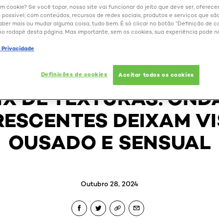
um cookie? Se você topar, nosso site vai funcionar do jeito que deve ser, oferec
 possível, com conteúdos, recursos de redes sociais, produtos e serviços que são
aber mais ou mudar alguma coisa, tudo bem. É só clicar no botão “Definição de co
no rodapé desta página. Mas importante, sem os cookies, sua experiência pode n
e Privacidade
BELEZA EXTRAORDINÁRIA
Definições de cookies
Aceitar todos os cookies
IX DE TEXTURAS: OND
ESCENTES DEIXAM V
OUSADO E SENSUAL
Outubro 28, 2024