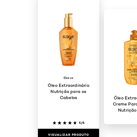
Elseve
Óleo Extraordinário
Nutrição para os
Cabelos
Óleo Extra
Creme Para
Nutrição
5/5
VISUALIZAR PRODUTO