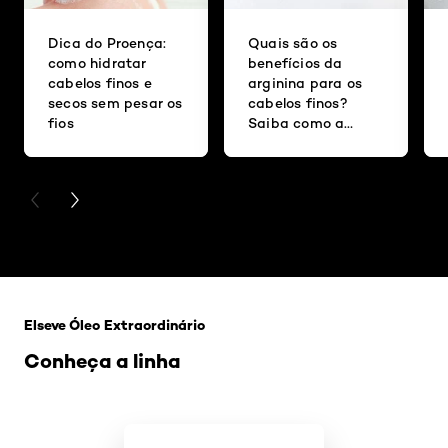
Dica do Proença:
Quais são os
como hidratar
benefícios da
cabelos finos e
arginina para os
secos sem pesar os
cabelos finos?
fios
Saiba como a
substância age nos
fios
PREVIOUS CARD
NEXT CARD
Pular os slider: Oleo-extraordinario
Elseve Óleo Extraordinário
Conheça a linha