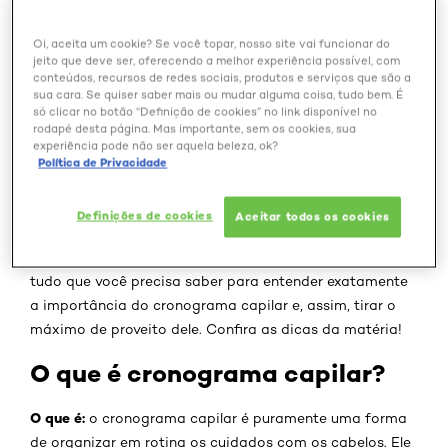
Oi, aceita um cookie? Se você topar, nosso site vai funcionar do
jeito que deve ser, oferecendo a melhor experiência possível, com
conteúdos, recursos de redes sociais, produtos e serviços que são a
sua cara. Se quiser saber mais ou mudar alguma coisa, tudo bem. É
só clicar no botão “Definição de cookies” no link disponível no
O cronograma capilar é o melhor aliado para quem
rodapé desta página. Mas importante, sem os cookies, sua
precisa fazer uma recuperação completa dos cabelos
experiência pode não ser aquela beleza, ok?
Política de Privacidade
ou só quer saber como cuidar dos fios da melhor
maneira possível - mas, afinal, o que ele significa? Como
fazer? Quais produtos usar?
Definições de cookies
Aceitar todos os cookies
Separamos um guia completo sobre o assunto com
tudo que você precisa saber para entender exatamente
a importância do cronograma capilar e, assim, tirar o
máximo de proveito dele. Confira as dicas da matéria!
O que é cronograma capilar?
O que é:
o cronograma capilar é puramente uma forma
de organizar em rotina os cuidados com os cabelos. Ele