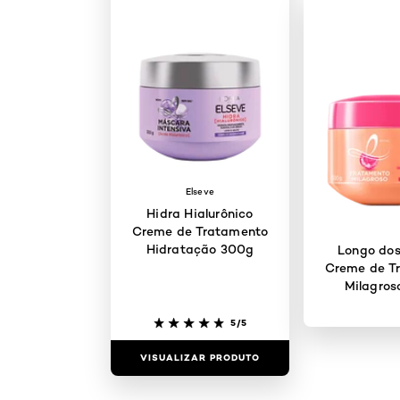
Elseve
Hidra Hialurônico
Creme de Tratamento
Hidratação 300g
Longo dos
Creme de T
Milagros
5/5
VISUALIZAR PRODUTO
VISUALIZAR