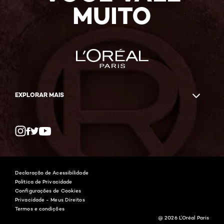
MUITO
EXPLORAR MAIS
Twitter
Facebook
YouTube
Instagram
Declaração de Acessibilidade
Política de Privacidade
Configurações de Cookies
Privacidade - Meus Direitos
Termos e condições
@ 2026 L'Oréal Paris