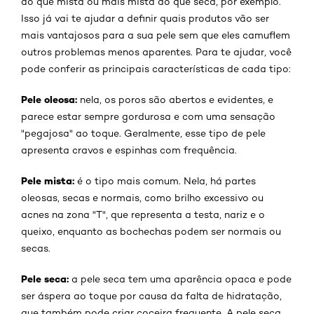
do que mista ou mais mista do que seca, por exemplo.
Isso já vai te ajudar a definir quais produtos vão ser
mais vantajosos para a sua pele sem que eles camuflem
outros problemas menos aparentes. Para te ajudar, você
pode conferir as principais características de cada tipo:
Pele oleosa:
nela, os poros são abertos e evidentes, e
parece estar sempre gordurosa e com uma sensação
"pegajosa" ao toque. Geralmente, esse tipo de pele
apresenta cravos e espinhas com frequência.
Pele mista:
é o tipo mais comum. Nela, há partes
oleosas, secas e normais, como brilho excessivo ou
acnes na zona "T", que representa a testa, nariz e o
queixo, enquanto as bochechas podem ser normais ou
secas.
Pele seca:
a pele seca tem uma aparência opaca e pode
ser áspera ao toque por causa da falta de hidratação,
que também pode criar coceira frequente. A pele seca