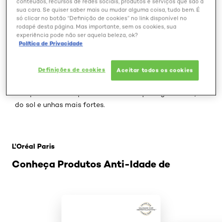
conteúdos, recursos de redes sociais, produtos e serviços que são a
sua cara. Se quiser saber mais ou mudar alguma coisa, tudo bem. É
só clicar no botão “Definição de cookies” no link disponível no
rodapé desta página. Mas importante, sem os cookies, sua
O óleo de argan virou o queridinho das mulheres por
experiência pode não ser aquela beleza, ok?
Política de Privacidade
seus efeitos milagrosos nos fios, mas poucas sabem que
o produto também tem benefícios para outras partes
do corpo. Rico em ácidos graxos essenciais e vitaminas
Definições de cookies
Aceitar todos os cookies
A, D e E, o óleo marroquino é um poderoso aliado na
conquista de uma pele mais bonita e protegida da ação
do sol e unhas mais fortes.
Pular os slider: Anti idade
L'Oréal Paris
Conheça Produtos Anti-Idade de