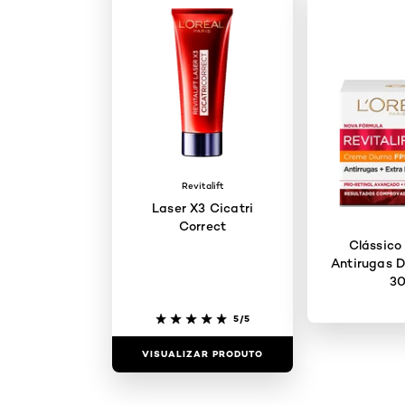
Revitalift
Laser X3 Cicatri
Correct
Clássico
Antirugas D
3
5/5
VISUALIZAR PRODUTO
VISUALIZAR