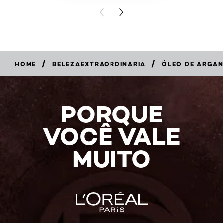
PREVIOUS CARD
NEXT CARD
/
/
HOME
BELEZAEXTRAORDINARIA
ÓLEO DE ARGAN
PORQUE
VOCÊ VALE
MUITO