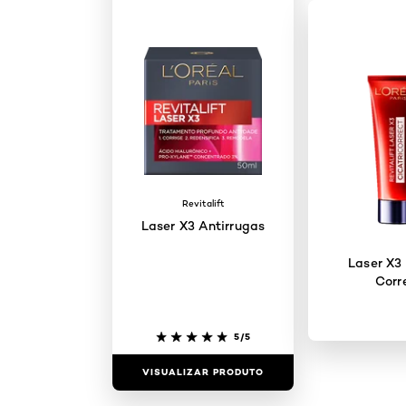
Revitalift
Laser X3 Antirrugas
Laser X3 
Corr
5/5
VISUALIZAR PRODUTO