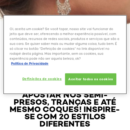
Oi, aceita um cookie? Se você topar, nosso site vai funcionar do
jeito que deve ser, oferecendo a melhor experiência possível, com
conteúdos, recursos de redes sociais, produtos e serviços que são a
sua cara. Se quiser saber mais ou mudar alguma coisa, tudo bem. É
só clicar no botão “Definição de cookies” no link disponível no
rodapé desta página. Mas importante, sem os cookies, sua
BELEZA EXTRAORDINÁRIA
experiência pode não ser aquela beleza, ok?
Política de Privacidade
PENTEADO PARA
FORMATURA: CABELOS
Definições de cookies
Aceitar todos os cookies
MÉDIOS E CURTOS PODEM
APOSTAR NOS SEMI-
PRESOS, TRANÇAS E ATÉ
MESMO COQUES! INSPIRE-
SE COM 20 ESTILOS
DIFERENTES