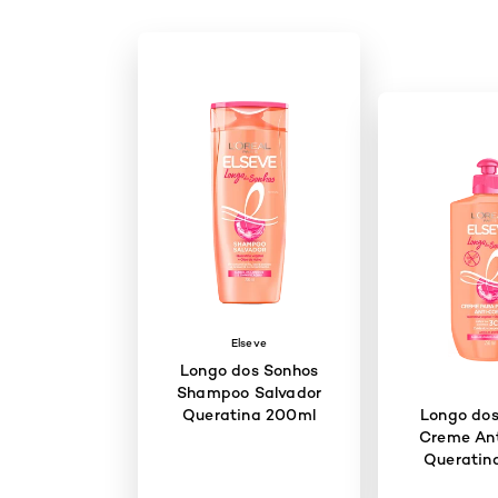
Elseve
Longo dos Sonhos
Shampoo Salvador
Queratina 200ml
Longo dos
Creme Ant
Queratin