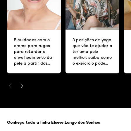
5 cuidados com o
3 posições de yoga
creme para rugas
que vão te ajudar a
para retardar o
ter uma pele
envelhecimento da
melhor: saiba como
pele a partir dos
o exercício pode
50 anos
renovar a
aparência do rosto
PREVIOUS CARD
NEXT CARD
Pular os slider: Longo dos sonhos
Conheça toda a linha Elseve Longo dos Sonhos