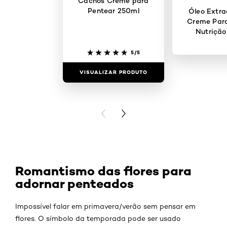
Cachos Creme para
Pentear 250ml
Óleo Extra
Creme Para
Nutrição
5/5
VISUALIZAR PRODUTO
VISUALIZAR
PREVIOUS CARD
NEXT CARD
Romantismo das flores para
adornar penteados
Impossível falar em primavera/verão sem pensar em
flores. O símbolo da temporada pode ser usado