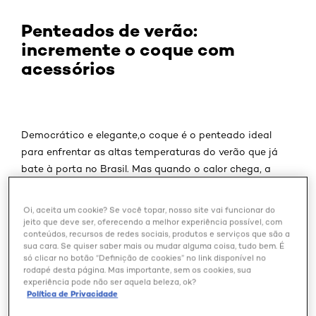
Penteados de verão:
incremente o coque com
acessórios
Democrático e elegante,o coque é o penteado ideal
para enfrentar as altas temperaturas do verão que já
bate à porta no Brasil. Mas quando o calor chega, a
tendência é prender as madeixas sempre da mesma
maneira, sem grandes variações no penteado. Os
Oi, aceita um cookie? Se você topar, nosso site vai funcionar do
acessórios de cabelo podem fazer toda a diferença no
jeito que deve ser, oferecendo a melhor experiência possível, com
conteúdos, recursos de redes sociais, produtos e serviços que são a
visual, dando bossa ao coque simples e deixando o look
sua cara. Se quiser saber mais ou mudar alguma coisa, tudo bem. É
mais elaborado. O estilo pode variar de acordo com a
só clicar no botão “Definição de cookies” no link disponível no
personalidade da mulher: para as mais românticas,
rodapé desta página. Mas importante, sem os cookies, sua
experiência pode não ser aquela beleza, ok?
aplicações de flores, já para as mais decoladas,
Política de Privacidade
amarrações de lenços.