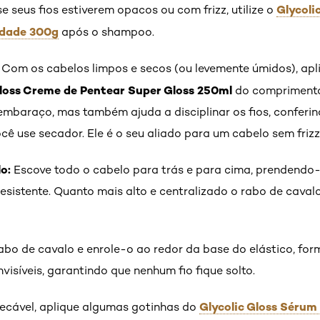
Glycoli
e seus fios estiverem opacos ou com frizz, utilize o
idade 300g
após o shampoo.
Com os cabelos limpos e secos (ou levemente úmidos), ap
Gloss Creme de Pentear Super Gloss 250ml
do comprimento
embaraço, mas também ajuda a disciplinar os fios, conferi
cê use secador. Ele é o seu aliado para um cabelo sem frizz 
o:
Escove todo o cabelo para trás e para cima, prendendo-
sistente. Quanto mais alto e centralizado o rabo de cavalo
abo de cavalo e enrole-o ao redor da base do elástico, f
isíveis, garantindo que nenhum fio fique solto.
Glycolic Gloss Sérum 
cável, aplique algumas gotinhas do