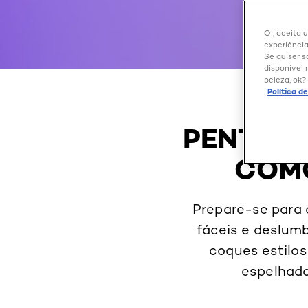
Oi, aceita 
experiência
Se quiser s
disponível 
beleza, ok?
Política d
PENTEAD
COMO
Prepare-se para 
fáceis e deslumb
coques estilos
espelhado