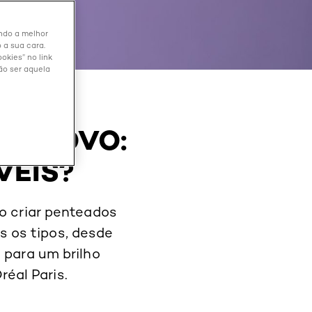
endo a melhor
 a sua cara.
okies” no link
ão ser aquela
NO NOVO:
VEIS?
o criar penteados
s os tipos, desde
 para um brilho
éal Paris.