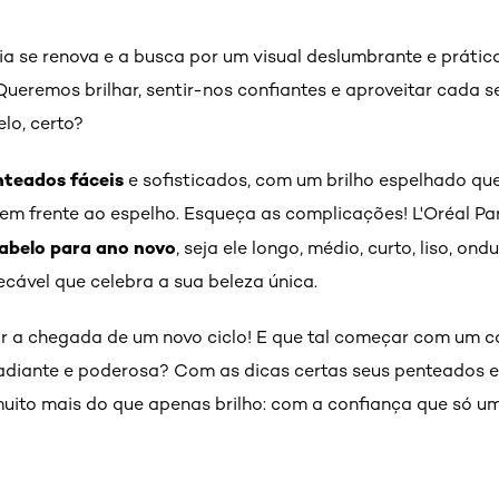
gia se renova e a busca por um visual deslumbrante e práti
. Queremos brilhar, sentir-nos confiantes e aproveitar cada
lo, certo?
nteados fáceis
e sofisticados, com um brilho espelhado que
em frente ao espelho. Esqueça as complicações! L'Oréal Par
abelo para ano novo
, seja ele longo, médio, curto, liso, o
cável que celebra a sua beleza única.
r a chegada de um novo ciclo! E que tal começar com um ca
adiante e poderosa? Com as dicas certas seus penteados 
uito mais do que apenas brilho: com a confiança que só u