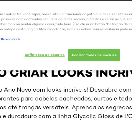
um cookie? Se você topar, nosso site vai funcionar do jeito que deve ser, oferec
 possível, com conteúdos, recursos de redes sociais, produtos e serviços que são
aber mais ou mudar alguma coisa, tudo bem. É só clicar no botão “Definição de co
no rodapé desta página. Mas importante, sem os cookies, sua experiência pode n
BELEZA EXTRAORDINÁRIA
e Privacidade
OS FÁCEIS PARA O A
Definições de cookies
Aceitar todos os cookies
 CRIAR LOOKS INCRÍ
o Ano Novo com looks incríveis! Descubra com
rantes para cabelos cacheados, curtos e todo
os até tranças versáteis. Aprenda os segredos
 e duradouro com a linha Glycolic Gloss de L'Or