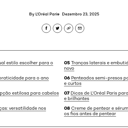
By
L'Oréal Paris
Dezembro 23, 2025
al estilo escolher para o
Tranças laterais e embuti
novo
praticidade para o ano
Penteados semi-presos p
e curtos
pção estilosa para cabelos
Dicas de L'Oréal Paris pa
e brilhantes
as: versatilidade nos
Creme de pentear e sérum:
os fios antes de pentear