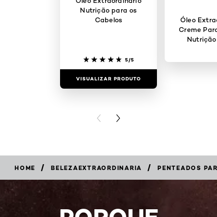
Óleo Extraordinário
Nutrição para os
Cabelos
Óleo Extra
Creme Para
Nutrição
5/5
VISUALIZAR PRODUTO
VISUALIZAR
PREVIOUS CARD
NEXT CARD
/
/
HOME
BELEZAEXTRAORDINARIA
PENTEADOS PAR
PORQUE