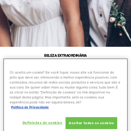
BELEZA EXTRAORDINÁRIA
PENTEADOS PARA
Oi, aceita um cookie? Se você topar, nosso site vai funcionar do
jeito que deve ser, oferecendo a melhor experiência possível, com
CASAMENTO DURANTE O
conteúdos, recursos de redes sociais, produtos e serviços que são a
DIA
sua cara. Se quiser saber mais ou mudar alguma coisa, tudo bem. É
só clicar no botão “Definição de cookies” no link disponível no
rodapé desta página. Mas importante, sem os cookies, sua
experiência pode não ser aquela beleza, ok?
Outubro 28, 2024
Política de Privacidade
Definições de cookies
Aceitar todos os cookies