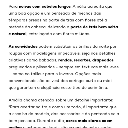
noivas com cabelos longos
Para
, Amália acredita que
uma boa opção é um penteado de mechas das
têmporas presas na parte de trás com flores até a
parte de trás bem solta
metade da cabeça, deixando a
e natural
, entrelaçada com flores miúdas.
As convidadas
podem substituir os brilhos da noite por
roupas com modelagens impecáveis, seja nos detalhes
rendas, recortes, drapeados
criativos como babados,
,
pregueados e plissados - sempre em texturas mais leves
– como no tailleur para o inverno. Opções mais
convencionais são os vestidos coringa, curto ou midi,
que garantem a elegância neste tipo de cerimônia.
Amália chama atenção sobre um detalhe importante:
"Para acertar no traje como um todo, é importante que
a escolha do modelo, dos acessórios e do penteado seja
cores mais claras caem
bem pensada. Durante o dia,
melhor
e estampas florais são especialmente usadas