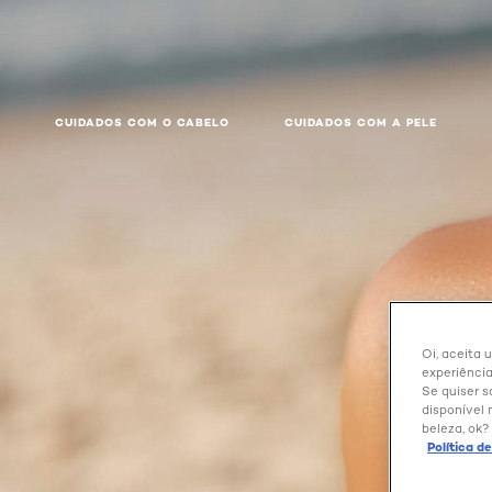
CUIDADOS COM O CABELO
CUIDADOS COM A PELE
Oi, aceita 
experiência
Se quiser s
disponível 
beleza, ok?
Política d