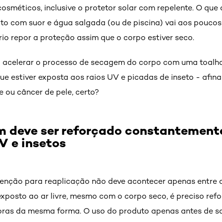
cosméticos, inclusive o protetor solar com repelente. O qu
to com suor e água salgada (ou de piscina) vai aos poucos
ário repor a proteção assim que o corpo estiver seco.
a acelerar o processo de secagem do corpo com uma toalha e
ue estiver exposta aos raios UV e picadas de inseto - afina
 ou câncer de pele, certo?
 deve ser reforçado constantemente
V e insetos
tenção para reaplicação não deve acontecer apenas entre 
xposto ao ar livre, mesmo com o corpo seco, é preciso refo
horas da mesma forma. O uso do produto apenas antes de sai