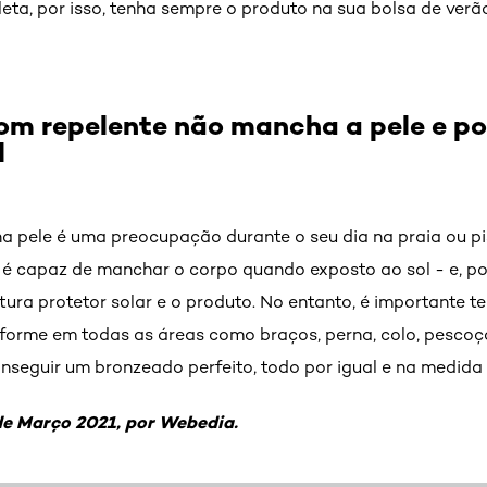
ta, por isso, tenha sempre o produto na sua bolsa de verã
com repelente não mancha a pele e p
l
 pele é uma preocupação durante o seu dia na praia ou pis
o é capaz de manchar o corpo quando exposto ao sol - e, por
ura protetor solar e o produto. No entanto, é importante t
orme em todas as áreas como braços, perna, colo, pescoço e
seguir um bronzeado perfeito, todo por igual e na medida 
de Março 2021, por Webedia.