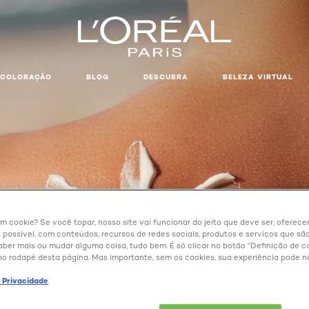
COLORAÇÃO
BLOG
DESCUBRA
BELEZA VIRTUAL
um cookie? Se você topar, nosso site vai funcionar do jeito que deve ser, oferec
 possível, com conteúdos, recursos de redes sociais, produtos e serviços que são
aber mais ou mudar alguma coisa, tudo bem. É só clicar no botão “Definição de co
no rodapé desta página. Mas importante, sem os cookies, sua experiência pode n
e Privacidade