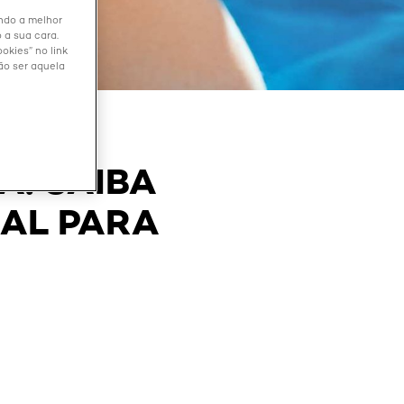
endo a melhor
 a sua cara.
okies” no link
ão ser aquela
A: SAIBA
EAL PARA