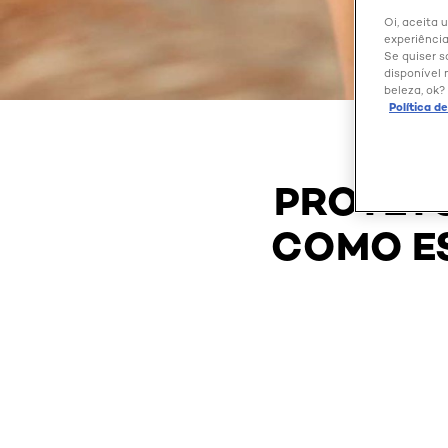
Oi, aceita 
experiência
Se quiser s
disponível 
beleza, ok?
Política d
PROTETO
COMO ES