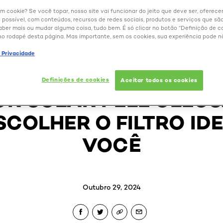
um cookie? Se você topar, nosso site vai funcionar do jeito que deve ser, oferec
 possível, com conteúdos, recursos de redes sociais, produtos e serviços que são
aber mais ou mudar alguma coisa, tudo bem. É só clicar no botão “Definição de co
no rodapé desta página. Mas importante, sem os cookies, sua experiência pode n
e Privacidade
BELEZA EXTRAORDINÁRIA
Definições de cookies
Aceitar todos os cookies
R SOLAR PELE OLEOS
COLHER O FILTRO ID
VOCÊ
Outubro 29, 2024