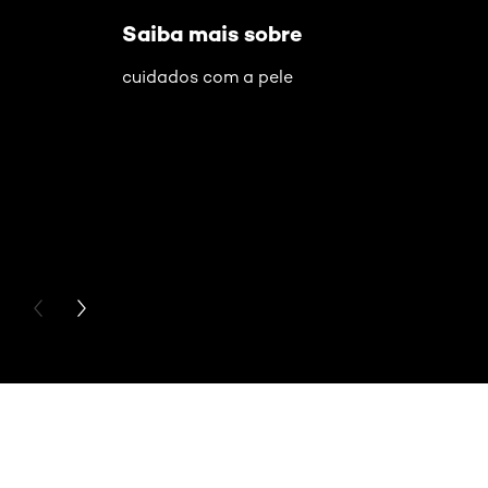
Saiba mais sobre
cuidados com a pele
PREVIOUS CARD
NEXT CARD
Pular os slider: UV Defender