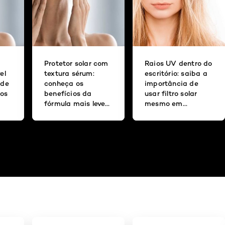
Protetor solar com
Raios UV dentro do
el
textura sérum:
escritório: saiba a
 de
conheça os
importância de
nos
benefícios da
usar filtro solar
fórmula mais leve
mesmo em
para o uso diário
ambientes
fechados