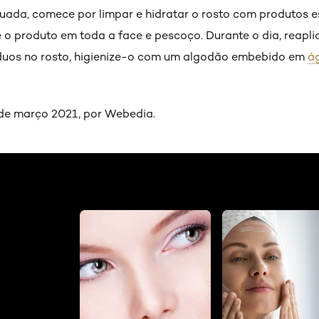
ada, comece por limpar e hidratar o rosto com produtos es
e o produto em toda a face e pescoço. Durante o dia, reapli
íduos no rosto, higienize-o com um algodão embebido em
á
de março 2021, por Webedia.
utro-cosmetico-que-contem-fps-aumenta-o-nivel