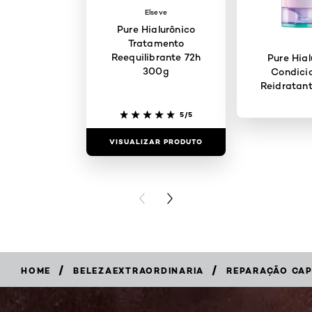
Elseve
Pure Hialurônico
Tratamento
Reequilibrante 72h
Pure Hial
300g
Condici
Reidratan
5/5
VISUALIZAR PRODUTO
VISUALIZAR
PREVIOUS CARD
NEXT CARD
/
/
HOME
BELEZAEXTRAORDINARIA
REPARAÇÃO CAP