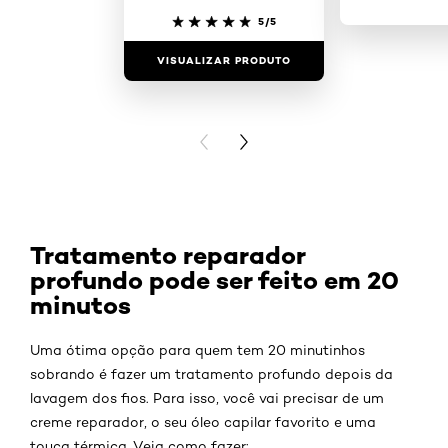
5/5
VISUALIZAR PRODUTO
VISUALIZAR
PREVIOUS CARD
NEXT CARD
Tratamento reparador
profundo pode ser feito em 20
minutos
Uma ótima opção para quem tem 20 minutinhos
sobrando é fazer um tratamento profundo depois da
lavagem dos fios. Para isso, você vai precisar de um
creme reparador, o seu óleo capilar favorito e uma
touca térmica. Veja como fazer: