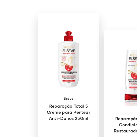
Elseve
Reparação Total 5
Creme para Pentear
Anti-Danos 250ml
Reparação
Condici
Restaurad