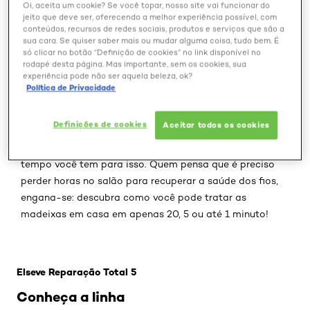
Oi, aceita um cookie? Se você topar, nosso site vai funcionar do
jeito que deve ser, oferecendo a melhor experiência possível, com
conteúdos, recursos de redes sociais, produtos e serviços que são a
sua cara. Se quiser saber mais ou mudar alguma coisa, tudo bem. É
só clicar no botão “Definição de cookies” no link disponível no
rodapé desta página. Mas importante, sem os cookies, sua
experiência pode não ser aquela beleza, ok?
Pontas duplas, aspecto ressecado e falta de brilho?
Política de Privacidade
Esses são os principais sintomas de um cabelo
danificado que está precisando de uma atenção extra.
Definições de cookies
Aceitar todos os cookies
Para isso, é importante integrar alguns cuidados
reparadores no seu dia a dia - dependendo de quanto
tempo você tem para isso. Quem pensa que é preciso
perder horas no salão para recuperar a saúde dos fios,
engana-se: descubra como você pode tratar as
madeixas em casa em apenas 20, 5 ou até 1 minuto!
Pular os slider: Reparacao-total-5
Elseve Reparação Total 5
Conheça a linha