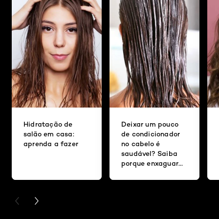
Hidratação de
Deixar um pouco
salão em casa:
de condicionador
aprenda a fazer
no cabelo é
saudável? Saiba
porque enxaguar
bem os fios é tão
importante
PREVIOUS CARD
NEXT CARD