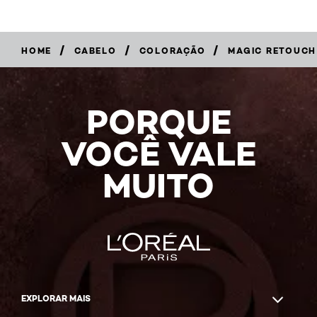
/
/
/
HOME
CABELO
COLORAÇÃO
MAGIC RETOUCH
COMPRAR
AGORA
PORQUE
VOCÊ VALE
MUITO
EXPLORAR MAIS