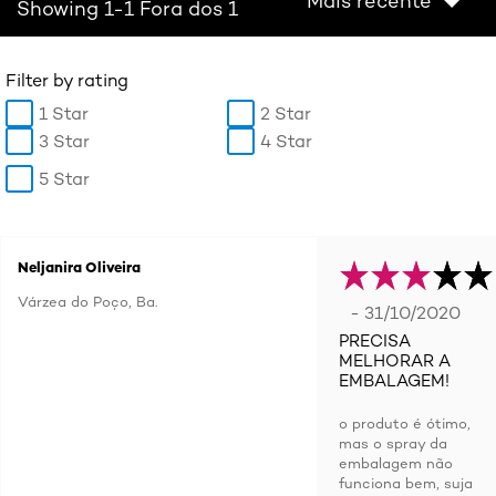
Mais recente
Showing 1-1 Fora dos 1
Filter by rating
1 Star
2 Star
3 Star
4 Star
5 Star
Neljanira Oliveira
Várzea do Poço, Ba.
- 31/10/2020
PRECISA
MELHORAR A
EMBALAGEM!
o produto é ótimo,
mas o spray da
embalagem não
funciona bem, suja