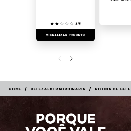
2/5
VISUALIZAR PRODUTO
VISUALIZAR
PREVIOUS CARD
NEXT CARD
/
/
HOME
BELEZAEXTRAORDINARIA
ROTINA DE BELE
PORQUE