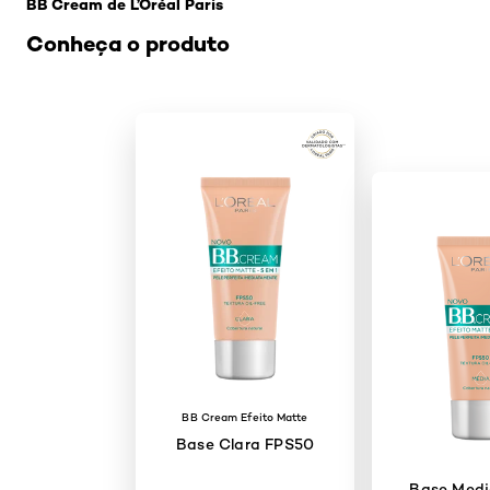
BB Cream de L’Oréal Paris
Conheça o produto
BB Cream Efeito Matte
Base Clara FPS50
Base Med