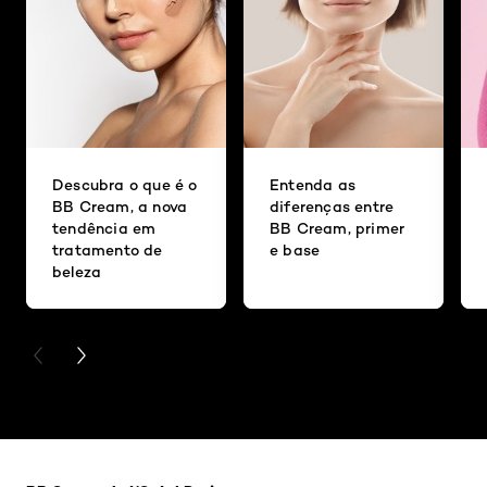
Descubra o que é o
Entenda as
BB Cream, a nova
diferenças entre
tendência em
BB Cream, primer
tratamento de
e base
beleza
PREVIOUS CARD
NEXT CARD
Pular os slider: BB-cream-efeito-matte