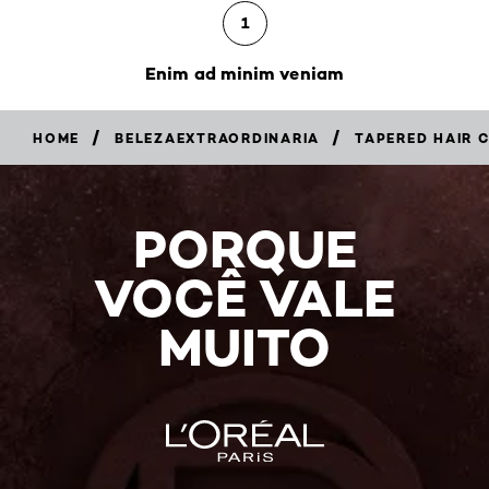
1
Enim ad minim veniam
/
/
HOME
BELEZAEXTRAORDINARIA
TAPERED HAIR C
PORQUE
VOCÊ VALE
MUITO