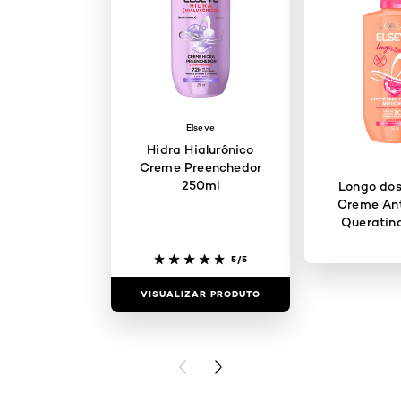
Elseve
Hidra Hialurônico
Creme Preenchedor
250ml
Longo dos
Creme Ant
Queratin
5/5
VISUALIZAR PRODUTO
VISUALIZAR
PREVIOUS CARD
NEXT CARD