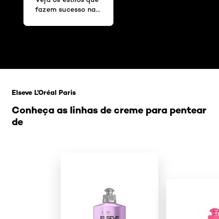
fazem sucesso na
França, Itália,
Japão e mais!
Pular os slider: Penteado e corte2
Elseve L’Oréal Paris
Conheça as linhas de creme para pentear
de