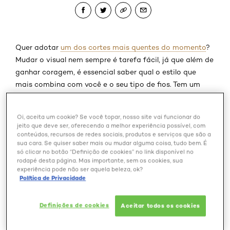
Quer adotar
um dos cortes mais quentes do momento
?
Mudar o visual nem sempre é tarefa fácil, já que além de
ganhar coragem, é essencial saber qual o estilo que
mais combina com você e o seu tipo de fios. Tem um
estilo despojado mas gosta do bob clássico? Tem
cabelos cacheados e não sabe qual o visual que mais se
Oi, aceita um cookie? Se você topar, nosso site vai funcionar do
adequa a esse tipo de fio? David Gomes, visagista e
jeito que deve ser, oferecendo a melhor experiência possível, com
hairstylist do renomado salão carioca Espaço
conteúdos, recursos de redes sociais, produtos e serviços que são a
sua cara. Se quiser saber mais ou mudar alguma coisa, tudo bem. É
Contemporâneo, deu algumas dicas para não errar na
só clicar no botão “Definição de cookies” no link disponível no
hora da escolha. Responda às perguntas e saiba qual
rodapé desta página. Mas importante, sem os cookies, sua
experiência pode não ser aquela beleza, ok?
dos quatro cortes mais populares do momento mais
Política de Privacidade
combina com você!
Pular os slider: Penteado e corte1
Definições de cookies
Aceitar todos os cookies
Elseve L’Oréal Paris