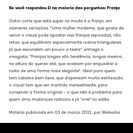
Se você respondeu D na maioria das perguntas: Franja
Outro corte que está super na moda é a franja, em
inúmeras variações. "Uma mulher moderna, que gosta de
variar o visual pode apostar nas franjas repicadas, não
retas, que equilibram especialmente rostos triangulares
já que escondem um pouco a testa", entrega o
visagista. "Franjas longas são tendência, longas mesmo,
na altura do queixo até, que acabam por enquadrar o
rosto de uma forma mais elegante". Ideal para quem
tem cabelos bem lisos, que dispensam muita estilização,
o visual tem que ser mantido mensalmente, para
conservar a forma original - o que não é problema para
quem ama mudanças radicais e já "vive" no salão.
Matéria publicada em 03 de março 2021, por Webedia.
Pular os slider: corte-de-cabelo-da-moda-que-mais-