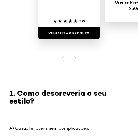
Creme Pre
250
5/5
VISUALIZAR PRODUTO
VISUALIZAR
PREVIOUS CARD
NEXT CARD
1. Como descreveria o seu
estilo?
A) Casual e jovem, sem complicações.