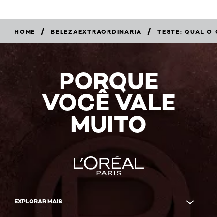
/
/
HOME
BELEZAEXTRAORDINARIA
TESTE: QUAL O
PORQUE
VOCÊ VALE
MUITO
EXPLORAR MAIS