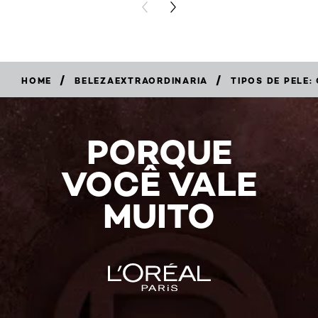
PREVIOUS CARD
NEXT CARD
/
/
HOME
BELEZAEXTRAORDINARIA
TIPOS DE PELE:
PORQUE
VOCÊ VALE
MUITO