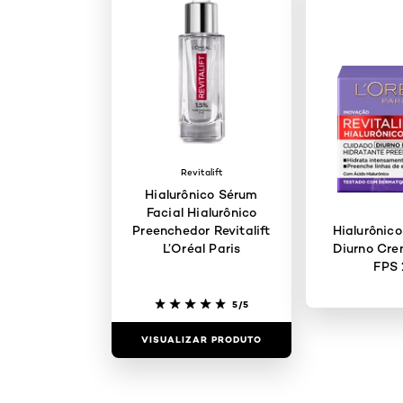
Revitalift
Hialurônico Sérum
Facial Hialurônico
Preenchedor Revitalift
Hialurônic
L’Oréal Paris
Diurno Cre
FPS
5/5
VISUALIZAR PRODUTO
VISUALIZAR