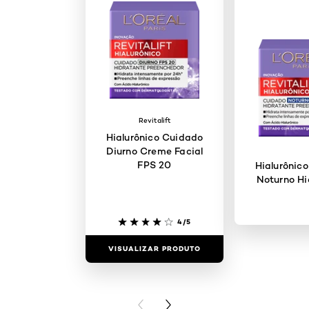
Revitalift
Hialurônico Cuidado
Diurno Creme Facial
FPS 20
Hialurônic
Noturno Hi
4/5
VISUALIZAR PRODUTO
VISUALIZAR
PREVIOUS CARD
NEXT CARD