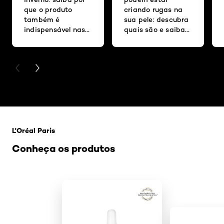
que o produto
criando rugas na
também é
sua pele: descubra
indispensável nas
quais são e saiba
estações mais
como evitá-los
frias
PREVIOUS CARD
NEXT CARD
Pular os slider: Revitalif
L'Oréal Paris
Conheça os produtos