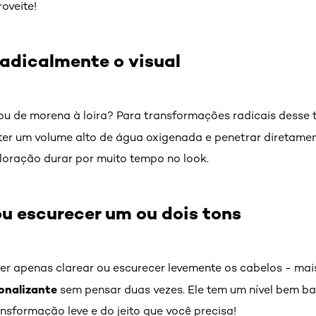
roveite!
radicalmente o visual
 ou de morena à loira? Para transformações radicais desse
 ter um volume alto de água oxigenada e penetrar diretamente
loração durar por muito tempo no look.
 ou escurecer um ou dois tons
uer apenas clarear ou escurecer levemente os cabelos - ma
onalizante
sem pensar duas vezes. Ele tem um nível bem ba
ansformação leve e do jeito que você precisa!