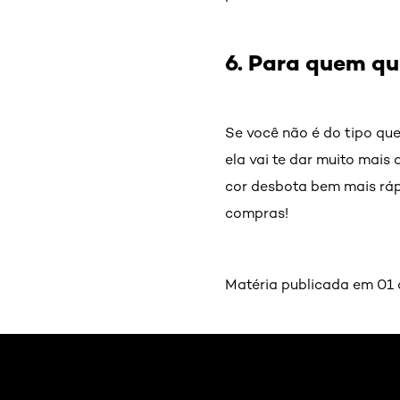
6. Para quem q
Se você não é do tipo que
ela vai te dar muito mais 
cor desbota bem mais rápi
compras!
Matéria publicada em 01 
Pular os slider: Cuidados-com-o-cabelo