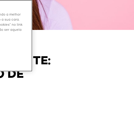
endo a melhor
 a sua cara.
okies” no link
ão ser aquela
ANENTE:
O DE