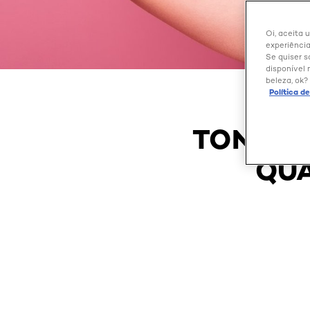
Oi, aceita 
experiência
Se quiser s
disponível 
beleza, ok?
Política d
TONALI
QUA