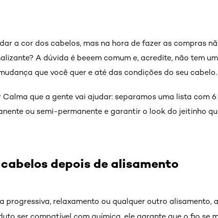
dar a cor dos cabelos, mas na hora de fazer as compras nã
nalizante? A dúvida é beeem comum e, acredite, não tem um
mudança que você quer e até das condições do seu cabelo
Calma que a gente vai ajudar: separamos uma lista com 6 
nente ou semi-permanente e garantir o look do jeitinho qu
s cabelos depois de alisamento
 progressiva, relaxamento ou qualquer outro alisamento, a
oduto ser compatível com química, ele garante que o fio se m