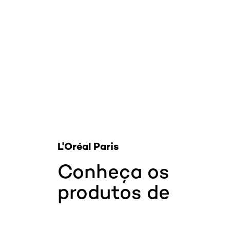
Pular os slider: Imedia
L'Oréal Paris
Conheça os
produtos de