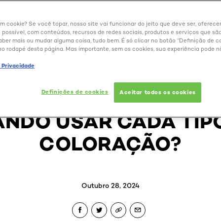
um cookie? Se você topar, nosso site vai funcionar do jeito que deve ser, oferec
 possível, com conteúdos, recursos de redes sociais, produtos e serviços que são
aber mais ou mudar alguma coisa, tudo bem. É só clicar no botão “Definição de co
no rodapé desta página. Mas importante, sem os cookies, sua experiência pode n
BELEZA EXTRAORDINÁRIA
e Privacidade
ZANTE OU TINTA PERM
Definições de cookies
Aceitar todos os cookies
NDO USAR CADA TIP
COLORAÇÃO?
Outubro 28, 2024