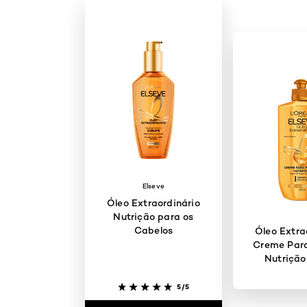
Elseve
Óleo Extraordinário
Nutrição para os
Cabelos
Óleo Extra
Creme Para
Nutrição
5/5