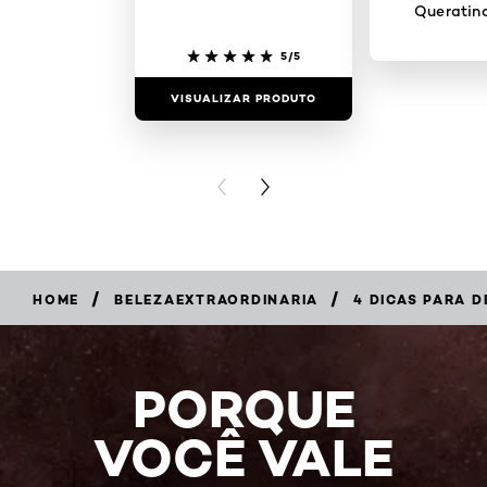
Queratin
5/5
VISUALIZAR PRODUTO
VISUALIZAR
PREVIOUS CARD
NEXT CARD
/
/
HOME
BELEZAEXTRAORDINARIA
4 DICAS PARA 
PORQUE
VOCÊ VALE