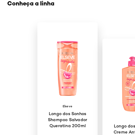
Conheça a linha
Elseve
Longo dos Sonhos
Shampoo Salvador
Queratina 200ml
Longo dos
Creme Ant