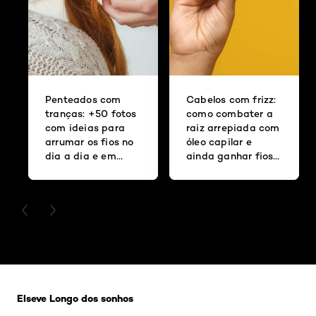
Penteados com
Cabelos com frizz:
tranças: +50 fotos
como combater a
com ideias para
raiz arrepiada com
arrumar os fios no
óleo capilar e
dia a dia e em
ainda ganhar fios
ocasiões especiais
hidratados
PREVIOUS CARD
NEXT CARD
Pular os slider: Longo-dos-sonhos
Elseve Longo dos sonhos