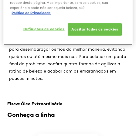
rodapé desta página. Mas importante, sem os cookies, sua
experiência pode não ser aquela beleza, ok?
Após uma boa noite de sono, não há cabelo que resista
Política de Privacidade
aos insistentes emaranhados. O atrito com o travesseiro
e os movimentos na cama podem reservar muitos nós
Definições de cookies
Aceitar todos os cookies
para as madeixas no dia seguinte. Mas com o dia a dia
corrido, dificilmente encontramos um tempinho extra
para desembaraçar os fios da melhor maneira, evitando
quebras ou até mesmo mais nós. Para colocar um ponto
final do problema, confira quatro formas de agilizar a
rotina de beleza e acabar com os emaranhados em
poucos minutos.
Pular os slider: Oleo-extraordinario
Elseve Óleo Extraordinário
Conheça a linha