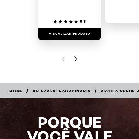
5/5
VISUALIZAR PRODUTO
VISUALIZAR
PREVIOUS CARD
NEXT CARD
/
/
HOME
BELEZAEXTRAORDINARIA
ARGILA VERDE 
PORQUE
VOCÊ VALE