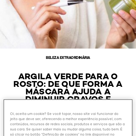
BELEZA EXTRAORDINÁRIA
ARGILA VERDE PARA O
ROSTO: DE QUE FORMA A
MÁSCARA AJUDA A
DIMINUIR CRAVOS E
ESPINHAS?
Oi, aceita um cookie? Se você topar, nosso site vai funcionar do
jeito que deve ser, oferecendo a melhor experiência possível, com
conteúdos, recursos de redes sociais, produtos e serviços que são a
Outubro 28, 2024
sua cara. Se quiser saber mais ou mudar alguma coisa, tudo bem. É
só clicar no botão “Definição de cookies” no link disponível no