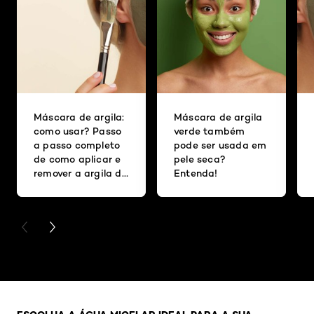
Máscara de argila:
Máscara de argila
como usar? Passo
verde também
a passo completo
pode ser usada em
de como aplicar e
pele seca?
remover a argila do
Entenda!
rosto
PREVIOUS CARD
NEXT CARD
Pular os slider: Agua Micelar