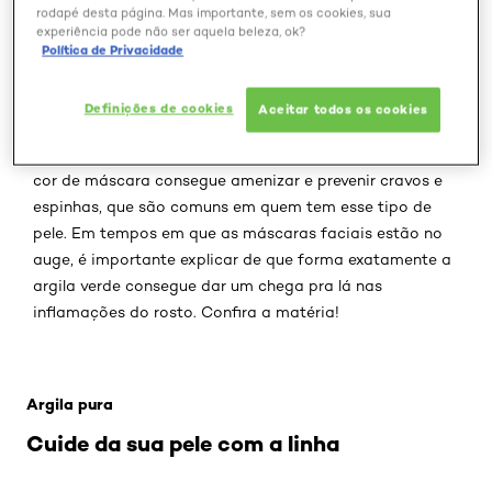
rodapé desta página. Mas importante, sem os cookies, sua
experiência pode não ser aquela beleza, ok?
Política de Privacidade
A argila verde está entre as queridinhas quando o
Definições de cookies
Aceitar todos os cookies
assunto é tratamento express para a pele oleosa ou
mista! Por causa de seu poder detox e purificante, essa
cor de máscara consegue amenizar e prevenir cravos e
espinhas, que são comuns em quem tem esse tipo de
pele. Em tempos em que as máscaras faciais estão no
auge, é importante explicar de que forma exatamente a
argila verde consegue dar um chega pra lá nas
inflamações do rosto. Confira a matéria!
Pular os slider: Argila
Argila pura
Cuide da sua pele com a linha