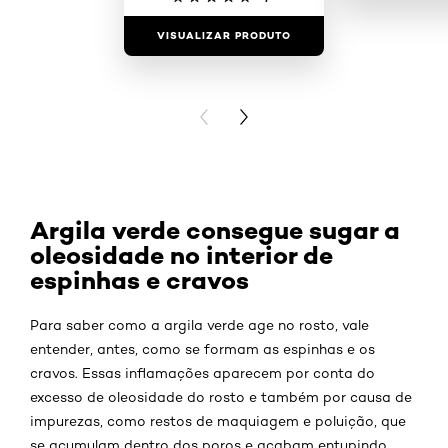
VISUALIZAR PRODUTO
VISUALIZAR
PREVIOUS CARD
NEXT CARD
Argila verde consegue sugar a
oleosidade no interior de
espinhas e cravos
Para saber como a argila verde age no rosto, vale
entender, antes, como se formam as espinhas e os
cravos. Essas inflamações aparecem por conta do
excesso de oleosidade do rosto e também por causa de
impurezas, como restos de maquiagem e poluição, que
se acumulam dentro dos poros e acabam entupindo