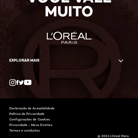
MUITO
EXPLORAR MAIS
Twitter
Facebook
YouTube
Instagram
Declaração de Acessibilidade
Política de Privacidade
Configurações de Cookies
Privacidade - Meus Direitos
Termos e condições
@ 2026 L'Oréal Paris