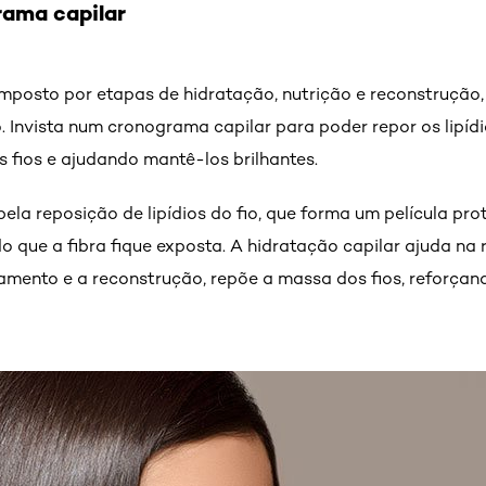
rama capilar
mposto por etapas de hidratação, nutrição e reconstrução,
 Invista num cronograma capilar para poder repor os lipíd
s fios e ajudando mantê-los brilhantes.
pela reposição de lipídios do fio, que forma um película pr
do que a fibra fique exposta. A hidratação capilar ajuda na
amento e a reconstrução, repõe a massa dos fios, reforçand