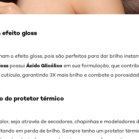
 efeito gloss
am o efeito gloss, pois são perfeitos para dar brilho insta
loss
Ácido Glicólico
possui
em sua formulação, que contribu
cutícula, garantindo 3X mais brilho e combate a porosidad
so do protetor térmico
lor, seja através de secadores, chapinhas e modeladores d
ultando em perda de brilho. Sempre tenha um protetor térmic