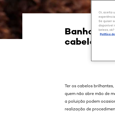
Oi, aceita 
experiência
Se quiser s
disponível 
Banho de br
beleza, ok?
Política d
cabelo bri
Ter os cabelos brilhantes
quem não abre mão de mant
a poluição podem ocasiona
realização de procedimen