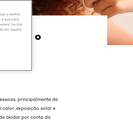
endo a melhor
 a sua cara.
okies” no link
ão ser aquela
ara ter o
pessoas, principalmente de
 calor ,exposição solar e
de oxidar por conta da