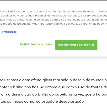
um cookie? Se você topar, nosso site vai funcionar do jeito que deve ser, oferec
 possível, com conteúdos, recursos de redes sociais, produtos e serviços que são
aber mais ou mudar alguma coisa, tudo bem. É só clicar no botão “Definição de co
no rodapé desta página. Mas importante, sem os cookies, sua experiência pode n
ilho no cabelo: 6 dicas p
e Privacidade
lhoso
Definições de cookies
Aceitar todos os cookies
, reluzentes e com efeito gloss tem sido o desejo de muitas 
er o brilho nos fios. Acontece que com o uso de fontes de
r na diminuição do brilho do cabelo, uma vez que o fio po
tos químicos como, coloração e descoloração.