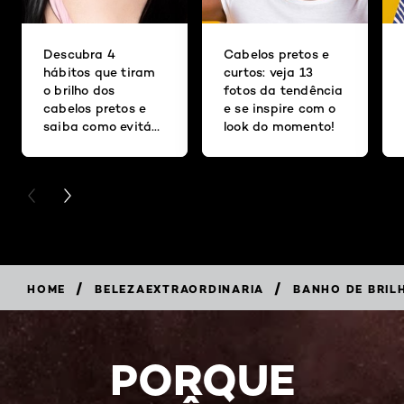
Descubra 4
Cabelos pretos e
hábitos que tiram
curtos: veja 13
o brilho dos
fotos da tendência
cabelos pretos e
e se inspire com o
saiba como evitá-
look do momento!
los
PREVIOUS CARD
NEXT CARD
/
/
HOME
BELEZAEXTRAORDINARIA
BANHO DE BRIL
PORQUE