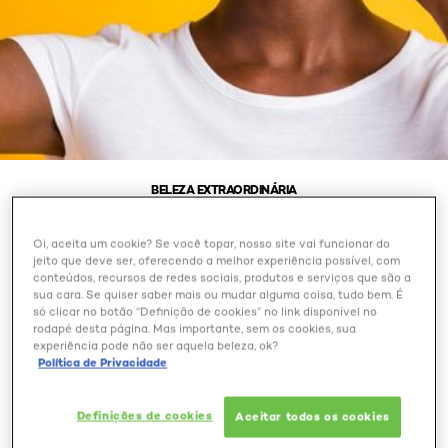
BELEZA EXTRAORDINÁRIA
BANHO DE BRILHO NO
Oi, aceita um cookie? Se você topar, nosso site vai funcionar do
jeito que deve ser, oferecendo a melhor experiência possível, com
CABELO PRETO: ENTENDA
conteúdos, recursos de redes sociais, produtos e serviços que são a
COMO FAZER O
sua cara. Se quiser saber mais ou mudar alguma coisa, tudo bem. É
só clicar no botão “Definição de cookies” no link disponível no
TRATAMENTO COM
rodapé desta página. Mas importante, sem os cookies, sua
TONALIZANTE PARA
experiência pode não ser aquela beleza, ok?
Política de Privacidade
VALORIZAR OS FIOS
ESCUROS!
Definições de cookies
Aceitar todos os cookies