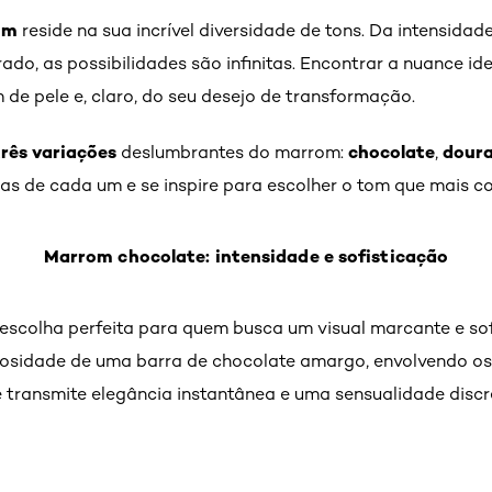
om
reside na sua incrível diversidade de tons. Da intensida
rado, as possibilidades são infinitas. Encontrar a nuance i
 de pele e, claro, do seu desejo de transformação.
três variações
chocolate
dour
deslumbrantes do marrom:
,
cas de cada um e se inspire para escolher o tom que mais 
Marrom chocolate: intensidade e sofisticação
escolha perfeita para quem busca um visual marcante e so
mosidade de uma barra de chocolate amargo, envolvendo o
 transmite elegância instantânea e uma sensualidade discr