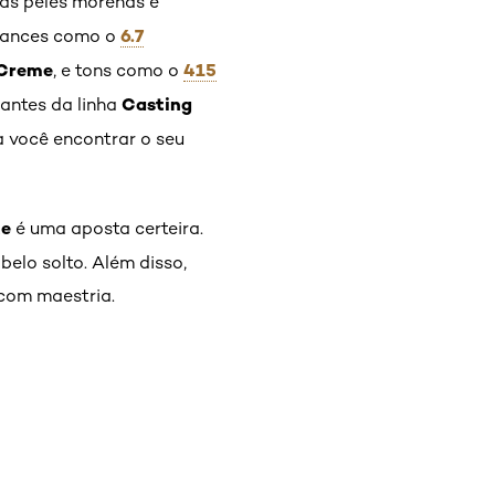
 as peles morenas e
6.7
 nuances como o
 Creme
415
, e tons como o
Casting
zantes da linha
a você encontrar o seu
te
é uma aposta certeira.
elo solto. Além disso,
 com maestria.