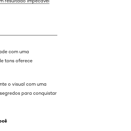
um resultado impecável
idade com uma
de tons oferece
nte o visual com uma
 segredos para conquistar
ocê