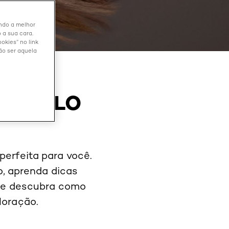
endo a melhor
 a sua cara.
okies” no link
ão ser aquela
 CABELO
erfeita para você.
, aprenda dicas
, e descubra como
loração.