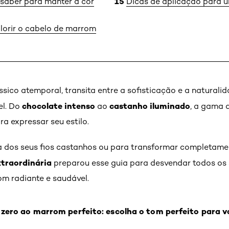
 saber para manter a cor
Dicas de aplicação para 
lorir o cabelo de marrom
ássico atemporal, transita entre a sofisticação e a natural
chocolate intenso
castanho iluminado
el. Do
ao
, a gama 
ra expressar seu estilo.
za dos seus fios castanhos ou para transformar completame
xtraordinária
preparou esse guia para desvendar todos os
m radiante e saudável.
 zero ao marrom perfeito: escolha o tom perfeito para v