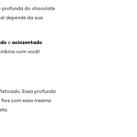
de profunda do chocolate
deal depende da sua
ado
acinzentado
e
.
combina com você!
fisticado. Essa profunda
s fios com essa mesma
eta.