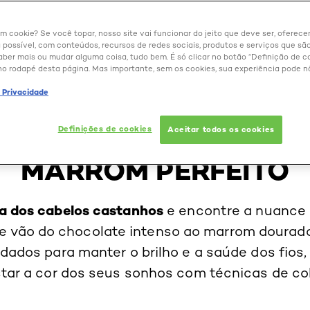
um cookie? Se você topar, nosso site vai funcionar do jeito que deve ser, oferec
 possível, com conteúdos, recursos de redes sociais, produtos e serviços que são
aber mais ou mudar alguma coisa, tudo bem. É só clicar no botão “Definição de co
no rodapé desta página. Mas importante, sem os cookies, sua experiência pode n
BELEZA EXTRAORDINÁRIA
e Privacidade
DE OS SEGREDOS DO
Definições de cookies
Aceitar todos os cookies
MARROM PERFEITO
a dos cabelos castanhos
e encontre a nuance p
ue vão do chocolate intenso ao marrom dourado
idados para manter o brilho e a saúde dos fios
tar a cor dos seus sonhos com técnicas de co