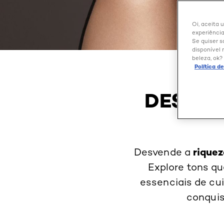
Oi, aceita 
experiência
Se quiser s
disponível 
beleza, ok?
Política d
DESVEN
riquez
Desvende a
Explore tons q
essenciais de cu
conquis