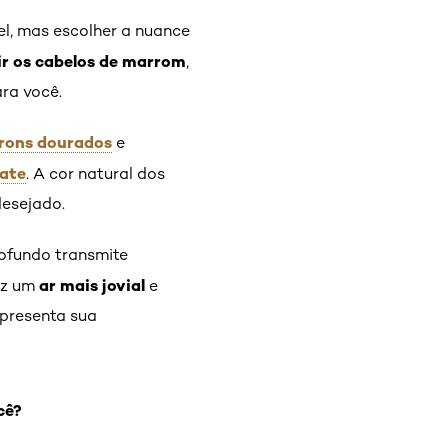
el, mas escolher a nuance
ir os cabelos de marrom
,
ara você.
rons dourados
e
ate
. A cor natural dos
desejado.
ofundo transmite
ar mais jovial
az um
e
epresenta sua
cê?