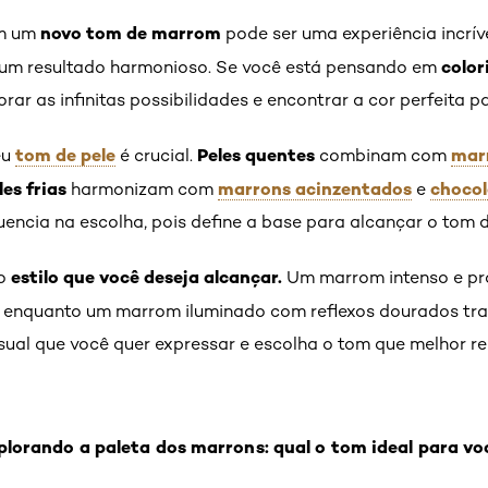
novo tom de marrom
m um
pode ser uma experiência incrív
color
 um resultado harmonioso. Se você está pensando em
ar as infinitas possibilidades e encontrar a cor perfeita p
tom de pele
Peles quentes
mar
eu
é crucial.
combinam com
les frias
marrons acinzentados
chocol
harmonizam com
e
encia na escolha, pois define a base para alcançar o tom 
estilo que você deseja alcançar.
 o
Um marrom intenso e pr
, enquanto um marrom iluminado com reflexos dourados tr
sual que você quer expressar e escolha o tom que melhor r
plorando a paleta dos marrons: qual o tom ideal para vo