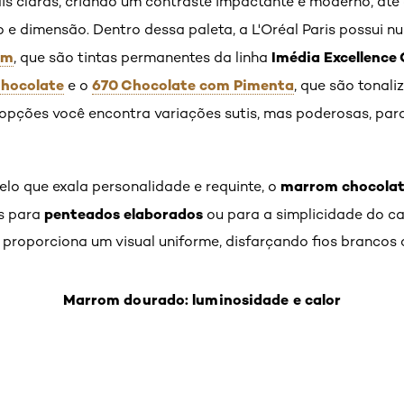
ais claras, criando um contraste impactante e moderno, até
o e dimensão. Dentro dessa paleta, a L'Oréal Paris possui
om
Imédia Excellence
, que são tintas permanentes da linha
Chocolate
670 Chocolate com Pimenta
e o
, que são tonali
opções você encontra variações sutis, mas poderosas, par
marrom chocola
lo que exala personalidade e requinte, o
penteados elaborados
s para
ou para a simplicidade do cab
 proporciona um visual uniforme, disfarçando fios brancos
Marrom dourado: luminosidade e calor