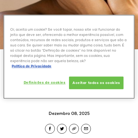
Oi, aceita um cookie? Se você topar, nosso site vai funcionar do
jeito que deve ser, oferecendo a melhor experiência possível, com
conteúdos, recursos de redes sociais, produtos e serviços que são a
sua cara. Se quiser saber mais ou mudar alguma coisa, tudo bem. É
só clicar no botão “Definição de cookies” no link disponível no
rodapé desta página. Mas importante, sem os cookies, sua
BELEZA EXTRAORDINÁRIA
experiência pode não ser aquela beleza, ok?
Política de Privacidade
COMO CUIDAR DA PELE
COM ROSÁCEA DURANTE
Definições de cookies
Aceitar todos os cookies
O INVERNO?
Dezembro 08, 2025