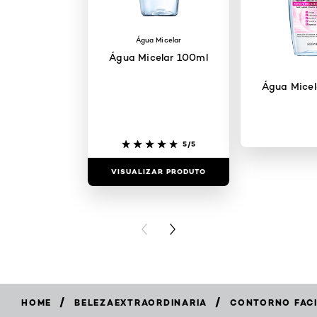
Água Micelar
Água Micelar 100ml
Água Micel
5/5
VISUALIZAR PRODUTO
VISUALIZAR
PREVIOUS CARD
NEXT CARD
/
/
HOME
BELEZAEXTRAORDINARIA
CONTORNO FACI