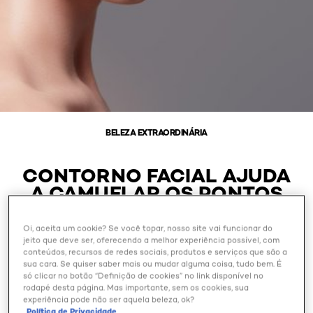
BELEZA EXTRAORDINÁRIA
CONTORNO FACIAL AJUDA
A CAMUFLAR OS PONTOS
FRACOS DO ROSTO
Oi, aceita um cookie? Se você topar, nosso site vai funcionar do
jeito que deve ser, oferecendo a melhor experiência possível, com
conteúdos, recursos de redes sociais, produtos e serviços que são a
Outubro 28, 2024
sua cara. Se quiser saber mais ou mudar alguma coisa, tudo bem. É
só clicar no botão “Definição de cookies” no link disponível no
rodapé desta página. Mas importante, sem os cookies, sua
experiência pode não ser aquela beleza, ok?
Política de Privacidade