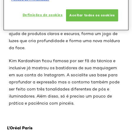
Afinar o rosto, diminuir o nariz, aumentar a testa e
Definições de cookies
Aceitar todos os cookies
corrigir outros defeitinhos sem cirurgia plástica? É só
investir no contorno do rosto, uma técnica que, com a
ajuda de produtos claros e escuros, forma um jogo de
luzes que cria profundidade e forma uma nova moldura
da face.
Kim Kardashian ficou famosa por ser fã da técnica e
inclusive já mostrou os bastidores de sua maquiagem
em sua conta do Instagram. A socialite usa base para
aprofundar a expressão mas o contorno também pode
ser feito com três tonalidades diferentes de pós e
iluminadores. Além disso, só é preciso um pouco de
prática e paciência com pincéis.
Pular os slider: BB Cream
L'Oréal Paris