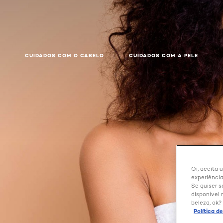
CUIDADOS COM O CABELO
CUIDADOS COM A PELE
Oi, aceita 
experiência
Se quiser s
disponível 
beleza, ok?
Política d