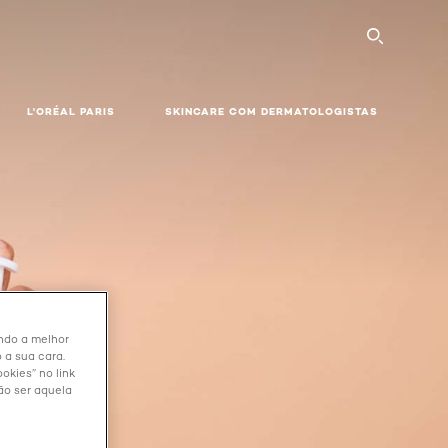
SEARC
L'ORÉAL PARIS
SKINCARE COM DERMATOLOGISTAS
endo a melhor
 a sua cara.
okies” no link
ão ser aquela