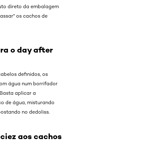
oduto direto da embalagem
assar" os cachos de
ra o day after
abelos definidos, os
com água num borrifador
Basta aplicar a
co de água, misturando
postando no dedoliss.
aciez aos cachos