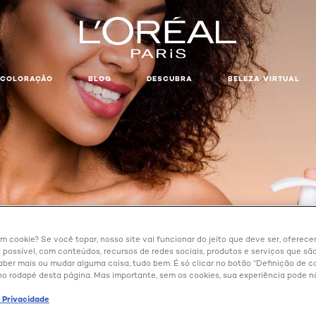
COLORAÇÃO
BLOG
DESCUBRA
BELEZA VIRTUAL
um cookie? Se você topar, nosso site vai funcionar do jeito que deve ser, oferec
 possível, com conteúdos, recursos de redes sociais, produtos e serviços que são
aber mais ou mudar alguma coisa, tudo bem. É só clicar no botão “Definição de co
no rodapé desta página. Mas importante, sem os cookies, sua experiência pode n
e Privacidade