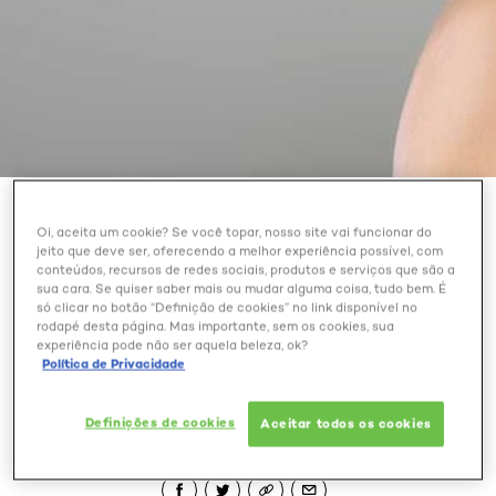
BELEZA EXTRAORDINÁRIA
Oi, aceita um cookie? Se você topar, nosso site vai funcionar do
jeito que deve ser, oferecendo a melhor experiência possível, com
DICA DO PROENÇA: SAIBA
conteúdos, recursos de redes sociais, produtos e serviços que são a
sua cara. Se quiser saber mais ou mudar alguma coisa, tudo bem. É
COMO CLAREAR OS
só clicar no botão “Definição de cookies” no link disponível no
CABELOS SEM RECORRER
rodapé desta página. Mas importante, sem os cookies, sua
experiência pode não ser aquela beleza, ok?
À DESCOLORAÇÃO
Política de Privacidade
Definições de cookies
Aceitar todos os cookies
Outubro 28, 2024