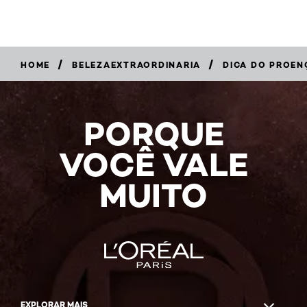
/
/
HOME
BELEZAEXTRAORDINARIA
DICA DO PROEN
PORQUE
VOCÊ VALE
MUITO
EXPLORAR MAIS