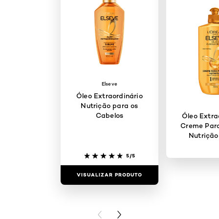
Elseve
Óleo Extraordinário
Nutrição para os
Cabelos
Óleo Extra
Creme Para
Nutrição
5/5
VISUALIZAR PRODUTO
VISUALIZAR
PREVIOUS CARD
NEXT CARD