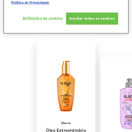
Pular os slider: Penteado e corte1
Política de Privacidade
Elseve L’Oréal Paris
Definições de cookies
Aceitar todos os cookies
Conheça os produtos de
Elseve
Óleo Extraordinário