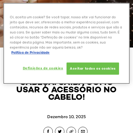
Oi, aceita um cookie? Se você topar, nosso site vai funcionar do
jeito que deve ser, oferecendo a melhor experiência possível, com
conteúdos, recursos de redes sociais, produtos e serviços que são a
sua cara. Se quiser saber mais ou mudar alguma coisa, tudo bem. É
só clicar no botão “Definição de cookies” no link disponível no
rodapé desta página. Mas importante, sem os cookies, sua
experiência pode não ser aquela beleza, ok?
Política de Privacidade
BELEZA EXTRAORDINÁRIA
Definições de cookies
Aceitar todos os cookies
LENÇO COM LAÇO NA
CABEÇA: SAIBA COMO
USAR O ACESSÓRIO NO
CABELO!
Dezembro 10, 2025