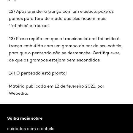
12) Após prender a trança com um elástico, puxe os
gomos para fora de modo que eles fiquem mais
"fofinhos" e frouxos.
13) Fixe a região em que a trancinha lateral foi unida à
trança embutida com um grampo da cor do seu cabelo,
para que o penteado não se desmanche. Certifique-se
de que os grampos estejam bem escondidos.
14) O penteado está pronto!
Matéria publicada em 12 de fevereiro 2021, por
Webedia.
Pular os slider: passo-a-passo-aprenda-a-fazer-um
Saiba mais sobre
cuidados com o cabelo