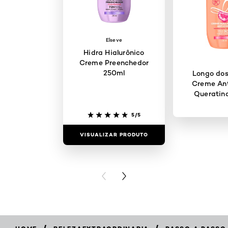
Elseve
Hidra Hialurônico
Creme Preenchedor
250ml
Longo dos
Creme Ant
Queratin
5/5
VISUALIZAR PRODUTO
VISUALIZAR
PREVIOUS CARD
NEXT CARD
/
/