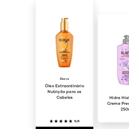
Elseve
Óleo Extraordinário
Nutrição para os
Cabelos
Hidra Hia
Creme Pre
250
5/5