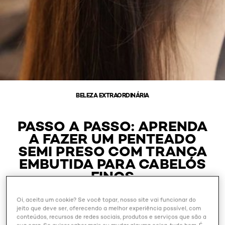
BELEZA EXTRAORDINÁRIA
PASSO A PASSO: APRENDA
A FAZER UM PENTEADO
SEMI PRESO COM TRANÇA
EMBUTIDA PARA CABELOS
FINOS
Oi, aceita um cookie? Se você topar, nosso site vai funcionar do
jeito que deve ser, oferecendo a melhor experiência possível, com
Outubro 28, 2024
conteúdos, recursos de redes sociais, produtos e serviços que são a