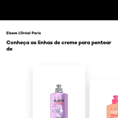
Pular os slider: Penteado e corte2
Elseve L’Oréal Paris
Conheça as linhas de creme para pentear
de