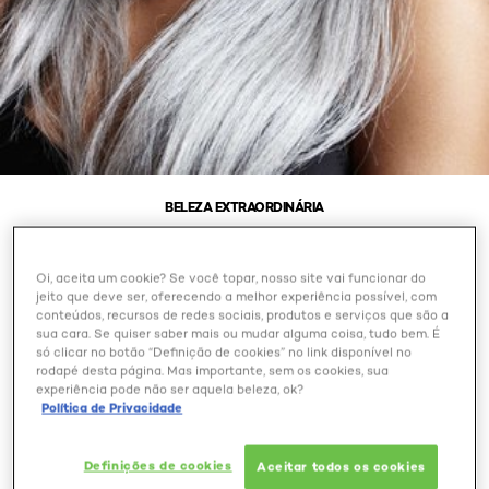
BELEZA EXTRAORDINÁRIA
QUERO DEIXAR MEU
Oi, aceita um cookie? Se você topar, nosso site vai funcionar do
CABELO BRANCO, COMO
jeito que deve ser, oferecendo a melhor experiência possível, com
conteúdos, recursos de redes sociais, produtos e serviços que são a
FAÇO? 5 JEITOS DE
sua cara. Se quiser saber mais ou mudar alguma coisa, tudo bem. É
DISFARÇAR A DIFERENÇA
só clicar no botão “Definição de cookies” no link disponível no
rodapé desta página. Mas importante, sem os cookies, sua
DE COR DURANTE A
experiência pode não ser aquela beleza, ok?
TRANSIÇÃO
Política de Privacidade
Definições de cookies
Aceitar todos os cookies
Outubro 28, 2024