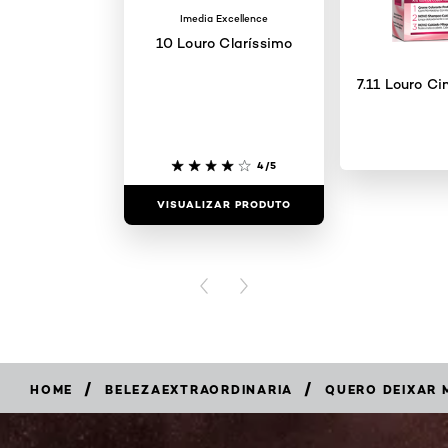
Imedia Excellence
10 Louro Claríssimo
7.11 Louro Ci
4/5
VISUALIZAR PRODUTO
VISUALIZAR
PREVIOUS CARD
NEXT CARD
/
/
HOME
BELEZAEXTRAORDINARIA
QUERO DEIXAR 