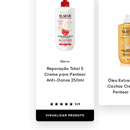
Elseve
Reparação Total 5
Creme para Pentear
Anti-Danos 250ml
Óleo Extra
Cachos Cr
Pentear
5/5
VISUALIZAR PRODUTO
VISUALIZAR