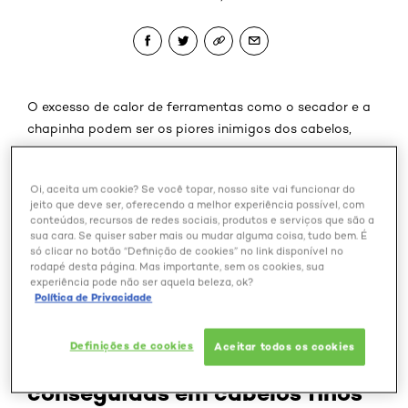
O excesso de calor de ferramentas como o secador e a
chapinha podem ser os piores inimigos dos cabelos,
deixando-os ressecados e quebradiços. Quem quer
evitar os danos provocados por estes utensílios, ou
Oi, aceita um cookie? Se você topar, nosso site vai funcionar do
simplesmente quer sair mais depressa de casa, pode
jeito que deve ser, oferecendo a melhor experiência possível, com
apostar em deixar os fios secarem naturalmente,
conteúdos, recursos de redes sociais, produtos e serviços que são a
sua cara. Se quiser saber mais ou mudar alguma coisa, tudo bem. É
seguindo algumas dicas para ficar com mechas super
só clicar no botão “Definição de cookies” no link disponível no
definidas e brilhosas. Confira 12 técnicas infalíveis para
rodapé desta página. Mas importante, sem os cookies, sua
conseguir um efeito livre de frizz de acordo com o seu
experiência pode não ser aquela beleza, ok?
Política de Privacidade
tipo de fio e efeito pretendido!
1 - Ondas despojadas e
Definições de cookies
Aceitar todos os cookies
volumosas também podem ser
conseguidas em cabelos finos