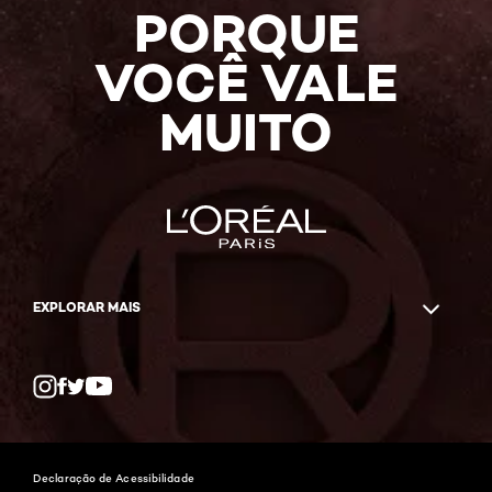
PORQUE
VOCÊ VALE
MUITO
EXPLORAR MAIS
Twitter
Facebook
YouTube
Instagram
Declaração de Acessibilidade