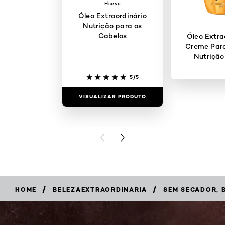
Elseve
Óleo Extraordinário
Nutrição para os
Cabelos
Óleo Extra
Creme Para
Nutrição
5/5
VISUALIZAR PRODUTO
VISUALIZAR
PREVIOUS CARD
NEXT CARD
/
/
HOME
BELEZAEXTRAORDINARIA
SEM SECADOR, 